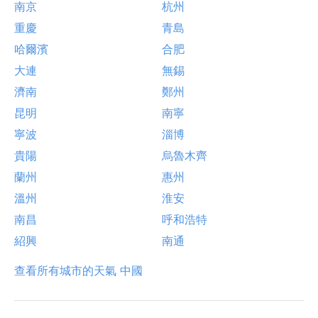
南京
杭州
重慶
青島
哈爾濱
合肥
大連
無錫
濟南
鄭州
昆明
南寧
寧波
淄博
貴陽
烏魯木齊
蘭州
惠州
溫州
淮安
南昌
呼和浩特
紹興
南通
查看所有城市的天氣 中國