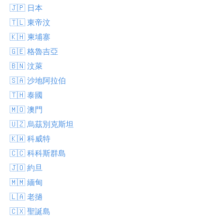
🇯🇵 日本
🇹🇱 東帝汶
🇰🇭 柬埔寨
🇬🇪 格魯吉亞
🇧🇳 汶萊
🇸🇦 沙地阿拉伯
🇹🇭 泰國
🇲🇴 澳門
🇺🇿 烏茲別克斯坦
🇰🇼 科威特
🇨🇨 科科斯群島
🇯🇴 約旦
🇲🇲 緬甸
🇱🇦 老撾
🇨🇽 聖誕島