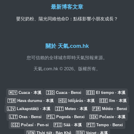
最新博客文章
嬰兒奶粉、陽光同維他命D：點樣影響小朋友成長？
關於 天氣.com.hk
您可信賴的全球城市即時天氣預報來源。
天氣.com.hk © 2026。版權所有。
🇲🇾
🇮🇩
🇪🇸
Cuaca · 本溪
Cuaca · Benxi
El tiempo · 本溪
🇹🇷
🇭🇺
🇪🇪
Hava durumu · 本溪
Időjárás · 本溪
Ilm · 本溪
🇱🇻
🇮🇹
🇫🇷
Laikapstākļi · 本溪
Meteo · 本溪
Météo · Benxi
🇱🇹
🇵🇱
🇸🇰
Oras · Bensi
Pogoda · Benxi
Počasie · 本溪
🇨🇿
🇫🇮
🇵🇹
Počasí · Pen-si
Sää · 本溪
Tempo · Benxi
🇻🇳
🇩🇰
Thời tiết · Bản Khê
Vejret · 本溪