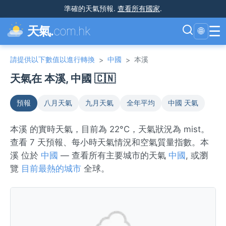
準確的天氣預報
.
查看所有國家
.
☰
天氣.
com.hk
🌐
請提供以下數值以進行轉換
中國
本溪
>
>
天氣在 本溪, 中國 🇨🇳
預報
八月天氣
九月天氣
全年平均
中國 天氣
本溪 的實時天氣，目前為 22°C，天氣狀況為 mist。
查看 7 天預報、每小時天氣情況和空氣質量指數。本
溪 位於
中國
— 查看所有主要城市的天氣
中國
, 或瀏
覽
目前最熱的城市
全球。