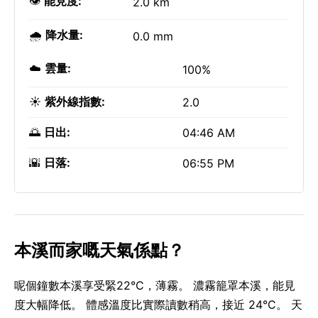
👁️
能見度:
2.0 km
🌧️
降水量:
0.0 mm
☁️
雲量:
100%
☀️
紫外線指數:
2.0
🌅
日出:
04:46 AM
🌇
日落:
06:55 PM
本溪而家嘅天氣係點？
呢個鐘數本溪享受緊22°C，薄霧。 濃霧籠罩本溪，能見
度大幅降低。 體感溫度比實際讀數稍高，接近 24°C。 天