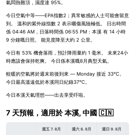
氣悶熱難頂，濕度達 95%。
今日空氣中等——EPA指數2；異常敏感的人士可能會留意
到。 溫和的紫外線指數 2 表示曬傷風險極低。 日出時間
係 04:46 AM，日落時間係 06:55 PM：本溪 有 14 小時
9 分鐘嘅日照。 能見度降至大約 2 公里。
今日有 53% 機會落雨，預計降雨量約 1 毫米。 未來24小
時應該會保持乾爽。 今日係本溪嘅8月典型天氣。
較暖的空氣將於週末前後到來 — Monday 接近 33°C。
今日最高溫遠低於本溪同日紀錄37°C。
今日本溪天氣理想——出去享受吓啦。
7 天預報，適用於 本溪, 中國 🇨🇳
週五 7. 8月
週六 8. 8月
週日 9. 8月
週