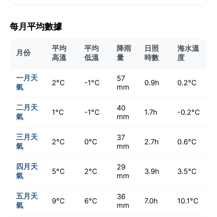
每月平均數據
平均
平均
降雨
日照
海水溫
月份
高溫
低溫
量
時數
度
一月天
57
2°C
-1°C
0.9h
0.2°C
氣
mm
二月天
40
1°C
-1°C
1.7h
-0.2°C
氣
mm
三月天
37
2°C
0°C
2.7h
0.6°C
氣
mm
四月天
29
5°C
2°C
3.9h
3.5°C
氣
mm
五月天
36
9°C
6°C
7.0h
10.1°C
氣
mm