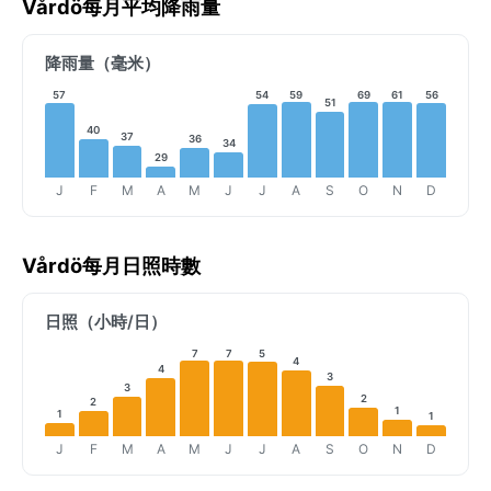
Vårdö每月平均降雨量
降雨量（毫米）
57
59
69
61
56
54
51
40
37
36
34
29
J
F
M
A
M
J
J
A
S
O
N
D
Vårdö每月日照時數
日照（小時/日）
7
7
5
4
4
3
3
2
2
1
1
1
J
F
M
A
M
J
J
A
S
O
N
D