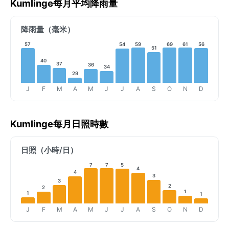
Kumlinge每月平均降雨量
降雨量（毫米）
57
59
69
61
56
54
51
40
37
36
34
29
J
F
M
A
M
J
J
A
S
O
N
D
Kumlinge每月日照時數
日照（小時/日）
7
7
5
4
4
3
3
2
2
1
1
1
J
F
M
A
M
J
J
A
S
O
N
D