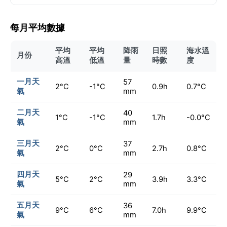
每月平均數據
平均
平均
降雨
日照
海水溫
月份
高溫
低溫
量
時數
度
一月天
57
2°C
-1°C
0.9h
0.7°C
氣
mm
二月天
40
1°C
-1°C
1.7h
-0.0°C
氣
mm
三月天
37
2°C
0°C
2.7h
0.8°C
氣
mm
四月天
29
5°C
2°C
3.9h
3.3°C
氣
mm
五月天
36
9°C
6°C
7.0h
9.9°C
氣
mm