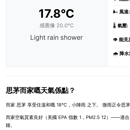
17.8°C
🌬️
風速:
感覺像 20.0°C
🌡️
氣壓:
Light rain shower
👁️
能見
🌧️
降水
思茅而家嘅天氣係點？
而家 思茅 享受住溫和嘅 18°C，小陣雨 之下。 微雨正令思
而家空氣質素良好（美國 EPA 指數 1，PM2.5 12）——適合戶外
鐘。