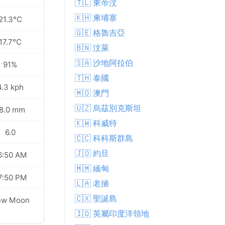
🇹🇱 東帝汶
🇰🇭 柬埔寨
21.3°C
🇬🇪 格魯吉亞
17.7°C
🇧🇳 汶萊
🇸🇦 沙地阿拉伯
91%
🇹🇭 泰國
4.3 kph
🇲🇴 澳門
🇺🇿 烏茲別克斯坦
8.0 mm
🇰🇼 科威特
6.0
🇨🇨 科科斯群島
🇯🇴 約旦
6:50 AM
🇲🇲 緬甸
7:50 PM
🇱🇦 老撾
🇨🇽 聖誕島
ew Moon
🇮🇴 英屬印度洋領地