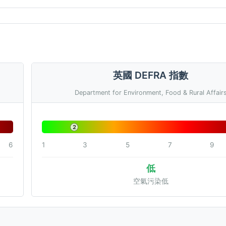
英國 DEFRA 指數
Department for Environment, Food & Rural Affair
2
6
1
3
5
7
9
低
空氣污染低