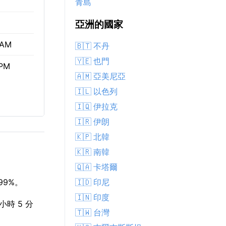
青島
亞洲的國家
 AM
🇧🇹 不丹
🇾🇪 也門
 PM
🇦🇲 亞美尼亞
🇮🇱 以色列
🇮🇶 伊拉克
🇮🇷 伊朗
🇰🇵 北韓
🇰🇷 南韓
🇶🇦 卡塔爾
🇮🇩 印尼
99%。
🇮🇳 印度
小時 5 分
🇹🇼 台灣