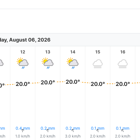
ay, August 06, 2026
12
13
14
15
16
20.0°
20.0°
20.0°
20.0°
20.0°
0°
 mm
0.4 mm
0.2 mm
0.2 mm
0.1 mm
0.1 mm
↑
↑
↑
↑
↑
↑
m/h
1.0 km/h
2.0 km/h
3.0 km/h
2.0 km/h
2.0 km/h