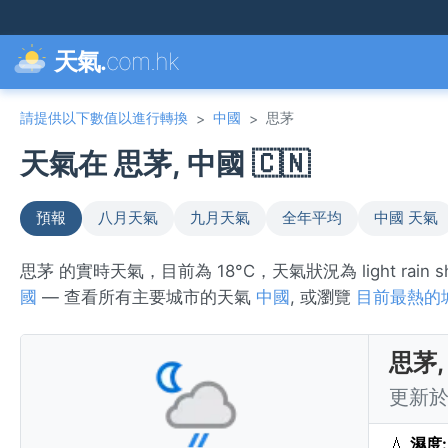
天氣.
com.hk
請提供以下數值以進行轉換
中國
思茅
>
>
天氣在 思茅, 中國 🇨🇳
預報
八月天氣
九月天氣
全年平均
中國 天氣
思茅 的實時天氣，目前為 18°C，天氣狀況為 light ra
國
— 查看所有主要城市的天氣
中國
, 或瀏覽
目前最熱的
思茅,
更新於 
💧
濕度: