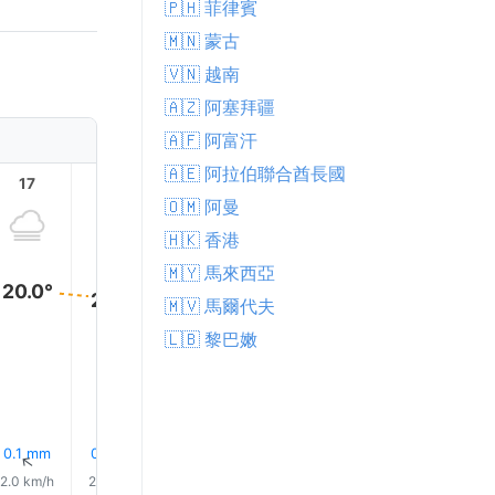
🇵🇭 菲律賓
🇲🇳 蒙古
🇻🇳 越南
🇦🇿 阿塞拜疆
🇦🇫 阿富汗
🇦🇪 阿拉伯聯合酋長國
17
18
19
20
21
22
🇴🇲 阿曼
🇭🇰 香港
🇲🇾 馬來西亞
20.0°
20.0°
🇲🇻 馬爾代夫
18.0°
🇱🇧 黎巴嫩
18.0°
18.0°
18.0°
35% 下
0.1 mm
0.0 mm
0.1 mm
0.0 mm
0.0 mm
↑
↑
↑
↑
↑
↑
2.0 km/h
2.0 km/h
2.0 km/h
2.0 km/h
1.0 km/h
1.0 km/h