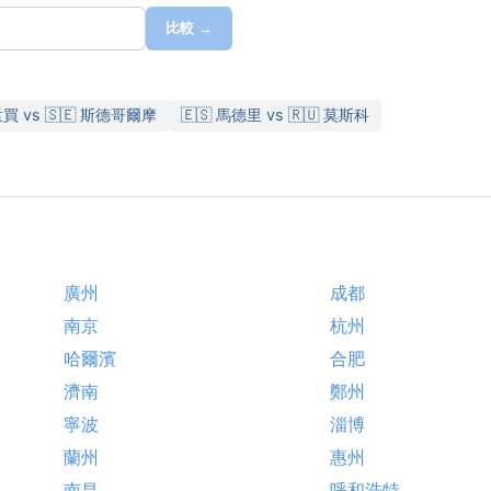
比較 →
 孟買 vs 🇸🇪 斯德哥爾摩
🇪🇸 馬德里 vs 🇷🇺 莫斯科
廣州
成都
南京
杭州
哈爾濱
合肥
濟南
鄭州
寧波
淄博
蘭州
惠州
南昌
呼和浩特