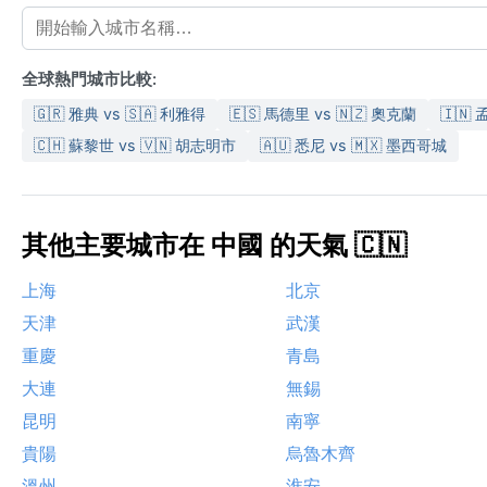
全球熱門城市比較:
🇬🇷 雅典 vs 🇸🇦 利雅得
🇪🇸 馬德里 vs 🇳🇿 奧克蘭
🇮🇳
🇨🇭 蘇黎世 vs 🇻🇳 胡志明市
🇦🇺 悉尼 vs 🇲🇽 墨西哥城
其他主要城市在 中國 的天氣 🇨🇳
上海
北京
天津
武漢
重慶
青島
大連
無錫
昆明
南寧
貴陽
烏魯木齊
溫州
淮安