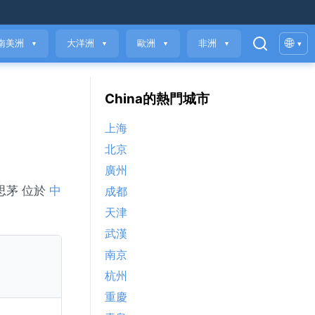
🌐
南美洲
大洋洲
歐洲
非洲
▾
▼
▼
▼
▼
China的熱門城市
上海
北京
廣州
。思茅 位於
中
成都
天津
武漢
南京
杭州
重慶