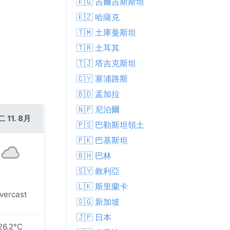
🇰🇬 吉爾吉斯斯坦
🇰🇿 哈薩克
🇹🇲 土庫曼斯坦
🇹🇷 土耳其
🇹🇯 塔吉克斯坦
🇨🇾 塞浦路斯
🇧🇩 孟加拉
🇳🇵 尼泊爾
 11. 8月
🇵🇸 巴勒斯坦領土
🇵🇰 巴基斯坦
🇧🇭 巴林
🇸🇾 敘利亞
🇱🇰 斯里蘭卡
vercast
🇸🇬 新加坡
🇯🇵 日本
26.2°C