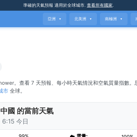
準確的天氣預報
適用於全球城市
.
查看所有國家
.
亞洲
北美洲
南極洲
▼
▼
▼
in shower。查看 7 天預報、每小時天氣情況和空氣質量指數
城市
全球。
 中國 的當前天氣
6:15 今日
99%
☁️
雲量:
100%