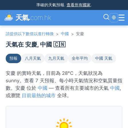
準確的天氣預報
.
查看所有國家
.
☰
天氣.
com.hk
🌐
請提供以下數值以進行轉換
中國
安慶
>
>
天氣在 安慶, 中國 🇨🇳
預報
八月天氣
九月天氣
全年平均
中國 天氣
安慶 的實時天氣，目前為 28°C，天氣狀況為
sunny。查看 7 天預報、每小時天氣情況和空氣質量指
數。安慶 位於
中國
— 查看所有主要城市的天氣
中國
,
或瀏覽
目前最熱的城市
全球。