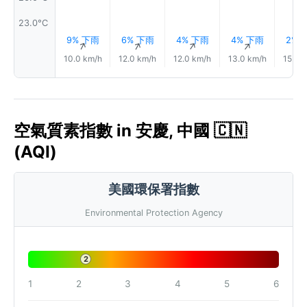
23.0°C
9% 下雨
6% 下雨
4% 下雨
4% 下雨
2% 
↑
↑
↑
↑
10.0 km/h
12.0 km/h
12.0 km/h
13.0 km/h
15.0 
空氣質素指數 in 安慶, 中國 🇨🇳
(AQI)
美國環保署指數
Environmental Protection Agency
2
1
2
3
4
5
6