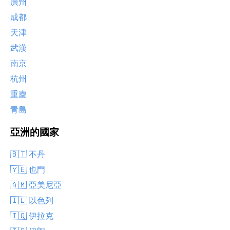
廣州
成都
天津
武漢
南京
杭州
重慶
青島
亞洲的國家
🇧🇹 不丹
🇾🇪 也門
🇦🇲 亞美尼亞
🇮🇱 以色列
🇮🇶 伊拉克