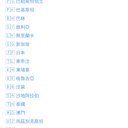
🇵🇸 巴勒斯坦領土
🇵🇰 巴基斯坦
🇧🇭 巴林
🇸🇾 敘利亞
🇱🇰 斯里蘭卡
🇸🇬 新加坡
🇯🇵 日本
🇹🇱 東帝汶
🇰🇭 柬埔寨
🇬🇪 格魯吉亞
🇧🇳 汶萊
🇸🇦 沙地阿拉伯
🇹🇭 泰國
🇲🇴 澳門
🇺🇿 烏茲別克斯坦