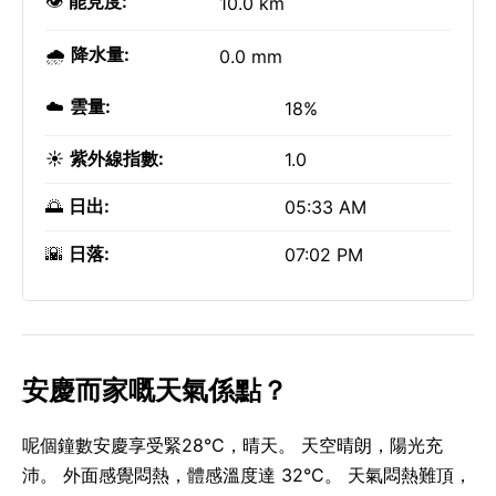
👁️
能見度:
10.0 km
🌧️
降水量:
0.0 mm
☁️
雲量:
18%
☀️
紫外線指數:
1.0
🌅
日出:
05:33 AM
🌇
日落:
07:02 PM
安慶而家嘅天氣係點？
呢個鐘數安慶享受緊28°C，晴天。 天空晴朗，陽光充
沛。 外面感覺悶熱，體感溫度達 32°C。 天氣悶熱難頂，