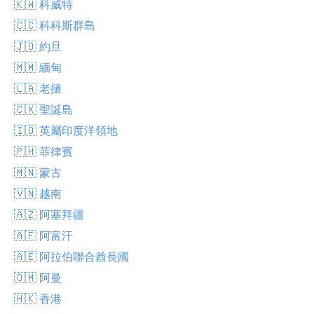
🇰🇼 科威特
🇨🇨 科科斯群島
🇯🇴 約旦
🇲🇲 緬甸
🇱🇦 老撾
🇨🇽 聖誕島
🇮🇴 英屬印度洋領地
🇵🇭 菲律賓
🇲🇳 蒙古
🇻🇳 越南
🇦🇿 阿塞拜疆
🇦🇫 阿富汗
🇦🇪 阿拉伯聯合酋長國
🇴🇲 阿曼
🇭🇰 香港