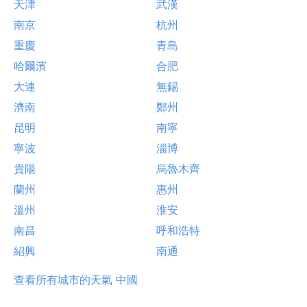
天津
武漢
南京
杭州
重慶
青島
哈爾濱
合肥
大連
無錫
濟南
鄭州
昆明
南寧
寧波
淄博
貴陽
烏魯木齊
蘭州
惠州
溫州
淮安
南昌
呼和浩特
紹興
南通
查看所有城市的天氣 中國