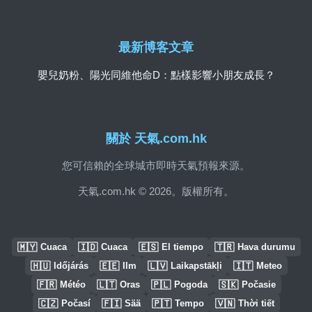
最新博客文章
嬰兒奶粉、陽光同維他命D：點樣影響小朋友成長？
關於 天氣.com.hk
您可信賴的全球城市即時天氣預報來源。
天氣.com.hk © 2026。版權所有。
🇲🇾
🇮🇩
🇪🇸
🇹🇷
Cuaca
Cuaca
El tiempo
Hava durumu
🇭🇺
🇪🇪
🇱🇻
🇮🇹
Időjárás
Ilm
Laikapstākļi
Meteo
🇫🇷
🇱🇹
🇵🇱
🇸🇰
Météo
Oras
Pogoda
Počasie
🇨🇿
🇫🇮
🇵🇹
🇻🇳
Počasí
Sää
Tempo
Thời tiết