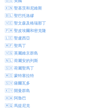
🇺🇸 美國
🇰🇳 聖基茨和尼維斯
🇧🇱 聖巴托洛繆
🇻🇨 聖文森及格瑞那丁
🇵🇲 聖皮埃爾和密克隆
🇱🇨 聖盧西亞
🇲🇫 聖馬丁
🇻🇬 英屬維京群島
🇳🇱 荷屬安的列斯
🇸🇽 荷屬聖馬丁
🇲🇸 蒙特塞拉特
🇸🇻 薩爾瓦多
🇰🇾 開曼群島
🇦🇼 阿魯巴
🇲🇶 馬提尼克