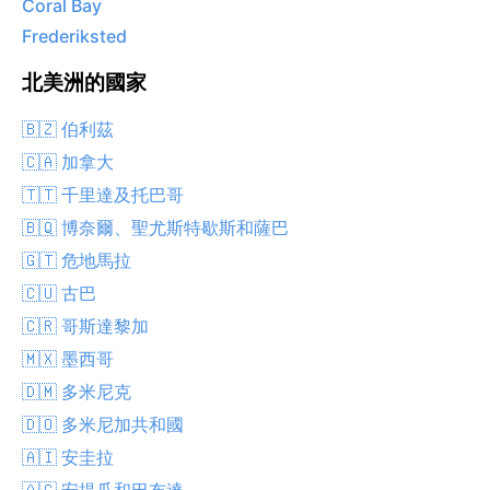
Coral Bay
Frederiksted
北美洲的國家
🇧🇿 伯利茲
🇨🇦 加拿大
🇹🇹 千里達及托巴哥
🇧🇶 博奈爾、聖尤斯特歇斯和薩巴
🇬🇹 危地馬拉
🇨🇺 古巴
🇨🇷 哥斯達黎加
🇲🇽 墨西哥
🇩🇲 多米尼克
🇩🇴 多米尼加共和國
🇦🇮 安圭拉
🇦🇬 安提瓜和巴布達