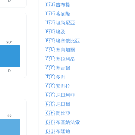
D
🇩🇯 吉布提
🇨🇲 喀麥隆
🇹🇿 坦尚尼亞
🇪🇬 埃及
🇪🇹 埃塞俄比亞
20°
🇸🇳 塞內加爾
🇸🇱 塞拉利昂
🇸🇨 塞舌爾
D
🇹🇬 多哥
🇦🇴 安哥拉
🇳🇬 尼日利亞
🇳🇪 尼日爾
🇬🇲 岡比亞
22
🇧🇫 布基納法索
🇧🇮 布隆迪