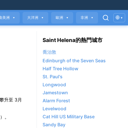
🌐
南美洲
大洋洲
歐洲
非洲
▾
▼
▼
▼
▼
Saint Helena的熱門城市
喬治敦
Edinburgh of the Seven Seas
Half Tree Hollow
St. Paul's
Longwood
Jamestown
°C 攀升至 3月
Alarm Forest
Levelwood
Cat Hill US Military Base
米）。
Sandy Bay