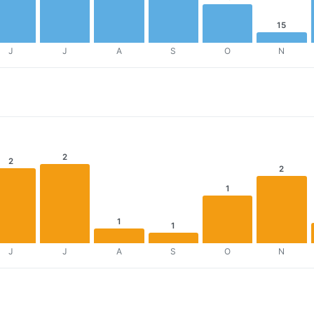
15
J
J
A
S
O
N
2
2
2
1
1
1
J
J
A
S
O
N