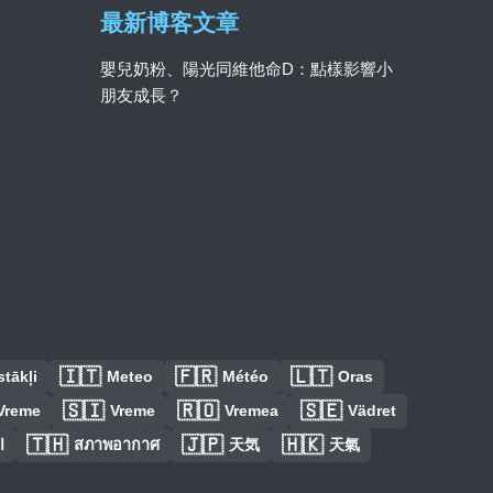
最新博客文章
嬰兒奶粉、陽光同維他命D：點樣影響小
朋友成長？
🇮🇹
🇫🇷
🇱🇹
tākļi
Meteo
Météo
Oras
🇸🇮
🇷🇴
🇸🇪
Vreme
Vreme
Vremea
Vädret
🇹🇭
🇯🇵
🇭🇰
ا
สภาพอากาศ
天気
天氣