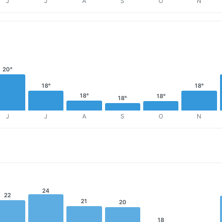
J
J
A
S
O
N
20°
18°
18°
18°
18°
18°
J
J
A
S
O
N
24
22
21
20
18