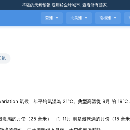
準確的天氣預報
適用於全球城市
.
查看所有國家
.
亞洲
北美洲
南極洲
▼
▼
▼
天氣
e seasonal variation 氣候，年平均氣溫為 21°C。典型高溫從 9月 的 19
最潮濕的月份（25 毫米），而 11月 則是最乾燥的月份（15 毫
 Hill 帶來最舒適的條件，白天溫暖但不炎熱，天空也較為晴朗。