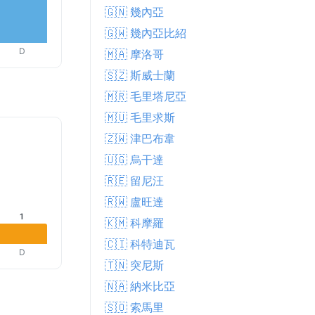
🇬🇳 幾內亞
🇬🇼 幾內亞比紹
D
🇲🇦 摩洛哥
🇸🇿 斯威士蘭
🇲🇷 毛里塔尼亞
🇲🇺 毛里求斯
🇿🇼 津巴布韋
🇺🇬 烏干達
🇷🇪 留尼汪
🇷🇼 盧旺達
1
🇰🇲 科摩羅
🇨🇮 科特迪瓦
D
🇹🇳 突尼斯
🇳🇦 納米比亞
🇸🇴 索馬里