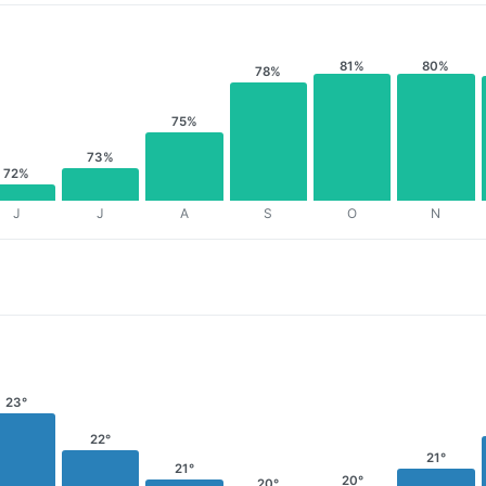
81%
80%
78%
75%
73%
72%
J
J
A
S
O
N
23°
22°
21°
21°
20°
20°