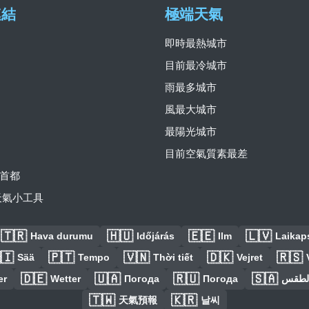
連結
極端天氣
即時最熱城市
目前最冷城市
雨最多城市
風最大城市
最陽光城市
目前空氣質素最差
首都
費天氣小工具
🇹🇷
🇭🇺
🇪🇪
🇱🇻
Hava durumu
Időjárás
Ilm
Laikaps
🇮
🇵🇹
🇻🇳
🇩🇰
🇷🇸
Sää
Tempo
Thời tiết
Vejret
🇩🇪
🇺🇦
🇷🇺
🇸🇦
er
Wetter
Погода
Погода
الطق
🇹🇼
🇰🇷
天氣預報
날씨