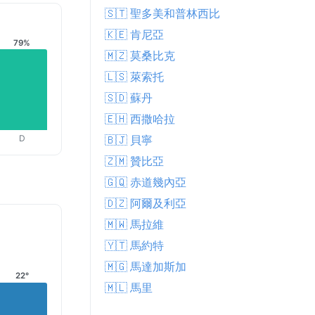
🇸🇹 聖多美和普林西比
🇰🇪 肯尼亞
79%
🇲🇿 莫桑比克
🇱🇸 萊索托
🇸🇩 蘇丹
🇪🇭 西撒哈拉
D
🇧🇯 貝寧
🇿🇲 贊比亞
🇬🇶 赤道幾內亞
🇩🇿 阿爾及利亞
🇲🇼 馬拉維
🇾🇹 馬約特
🇲🇬 馬達加斯加
22°
🇲🇱 馬里