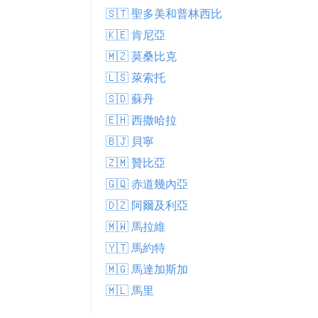
🇸🇹 聖多美和普林西比
🇰🇪 肯尼亞
🇲🇿 莫桑比克
🇱🇸 萊索托
🇸🇩 蘇丹
🇪🇭 西撒哈拉
🇧🇯 貝寧
🇿🇲 贊比亞
🇬🇶 赤道幾內亞
🇩🇿 阿爾及利亞
🇲🇼 馬拉維
🇾🇹 馬約特
🇲🇬 馬達加斯加
🇲🇱 馬里