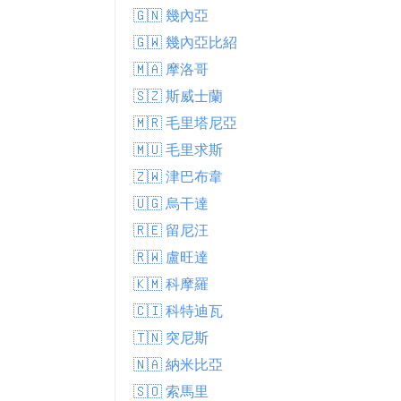
🇬🇳 幾內亞
🇬🇼 幾內亞比紹
🇲🇦 摩洛哥
🇸🇿 斯威士蘭
🇲🇷 毛里塔尼亞
🇲🇺 毛里求斯
🇿🇼 津巴布韋
🇺🇬 烏干達
🇷🇪 留尼汪
🇷🇼 盧旺達
🇰🇲 科摩羅
🇨🇮 科特迪瓦
🇹🇳 突尼斯
🇳🇦 納米比亞
🇸🇴 索馬里