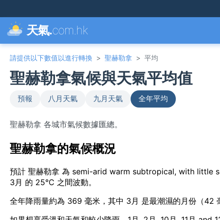
天氣.
com.hk
請提供以下數值以進行轉換
>
聖赫勒拿
>
平均
聖赫勒拿氣候與天氣平均值
預報
八月天氣
九月天氣
全年平均
聖赫勒拿 各城市氣候數據匯總。
聖赫勒拿的氣候概況
預計 聖赫勒拿 為 semi-arid warm subtropical, with lit
3月 的 25°C 之間波動。
全年降雨量約為 369 毫米，其中 3月 是最潮濕的月份（42
如果想享受溫和天氣和較少降雨，1月, 2月, 10月, 11月 an