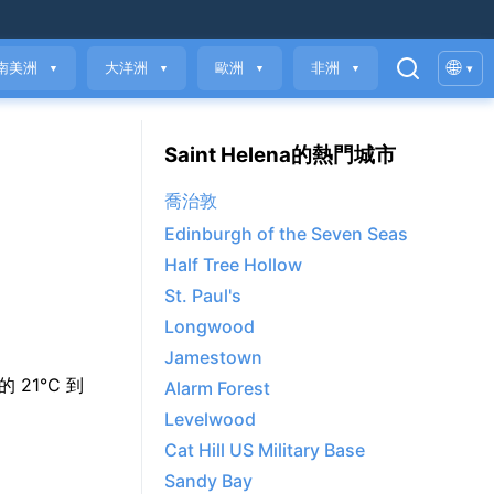
🌐
南美洲
大洋洲
歐洲
非洲
▾
▼
▼
▼
▼
Saint Helena的熱門城市
喬治敦
Edinburgh of the Seven Seas
Half Tree Hollow
St. Paul's
Longwood
Jamestown
 的 21°C 到
Alarm Forest
Levelwood
Cat Hill US Military Base
Sandy Bay