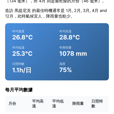
（134 毫米），而 4月 則是最乾燥的月份（46 毫米）。
造訪 馬提尼克 的最佳時機通常是 1月, 2月, 3月, 4月 and
12月，此時氣候宜人，降雨量也較少。
年均溫度
年均高溫
26.8°C
28.8°C
年均低溫
年降雨量
25.3°C
1078 mm
日照時數
濕度
75%
1.1h/日
每月平均數據
平均高
平均低
日照時
月份
降雨量
溫
溫
數