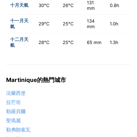
131
十月天氣
30°C
26°C
0.8h
mm
十一月天
134
29°C
25°C
1.0h
氣
mm
十二月天
28°C
25°C
65 mm
1.3h
氣
Martinique的熱門城市
法蘭西堡
拉芒坦
勒羅貝爾
聖瑪麗
勒弗朗索瓦