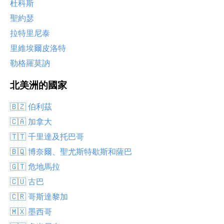
杜科斯
聖約瑟
拉特里尼泰
里維埃爾皮洛特
勒格羅莫訥
北美洲的國家
🇧🇿 伯利茲
🇨🇦 加拿大
🇹🇹 千里達及托巴哥
🇧🇶 博奈爾、聖尤斯特歇斯和薩巴
🇬🇹 危地馬拉
🇨🇺 古巴
🇨🇷 哥斯達黎加
🇲🇽 墨西哥