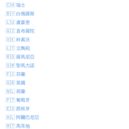
🇨🇭 瑞士
🇧🇾 白俄羅斯
🇱🇺 盧森堡
🇬🇮 直布羅陀
🇽🇰 科索沃
🇱🇹 立陶宛
🇷🇴 羅馬尼亞
🇸🇲 聖馬力諾
🇫🇮 芬蘭
🇬🇧 英國
🇳🇱 荷蘭
🇵🇹 葡萄牙
🇪🇸 西班牙
🇦🇱 阿爾巴尼亞
🇲🇹 馬耳他