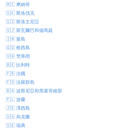
🇲🇨 摩納哥
🇸🇰 斯洛伐克
🇸🇮 斯洛文尼亞
🇸🇯 斯瓦爾巴和揚馬延
🇮🇲 曼島
🇬🇬 根西島
🇻🇦 梵蒂岡
🇧🇪 比利時
🇫🇷 法國
🇫🇴 法羅群島
🇧🇦 波斯尼亞和黑塞哥維那
🇵🇱 波蘭
🇯🇪 澤西島
🇺🇦 烏克蘭
🇸🇪 瑞典