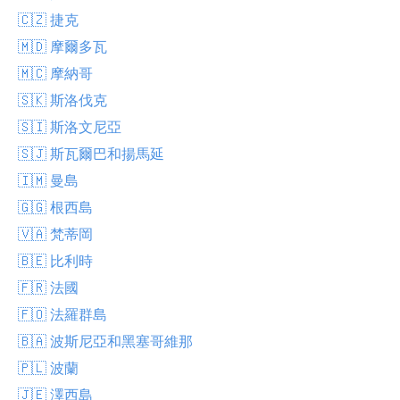
🇨🇿 捷克
🇲🇩 摩爾多瓦
🇲🇨 摩納哥
🇸🇰 斯洛伐克
🇸🇮 斯洛文尼亞
🇸🇯 斯瓦爾巴和揚馬延
🇮🇲 曼島
🇬🇬 根西島
🇻🇦 梵蒂岡
🇧🇪 比利時
🇫🇷 法國
🇫🇴 法羅群島
🇧🇦 波斯尼亞和黑塞哥維那
🇵🇱 波蘭
🇯🇪 澤西島