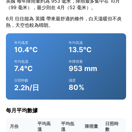
英國 每年降雨量約為 953 毫米，降雨最多集中在 10月
（99 毫米），最少則在 4月（52 毫米）。
6月 往往能為 英國 帶來最舒適的條件，白天溫暖但不炎
熱，天空也較為晴朗。
年均溫度
年均高溫
10.4°C
13.5°C
年均低溫
年降雨量
7.4°C
953 mm
日照時數
濕度
80%
2.2h/日
每月平均數據
平均高
平均低
日照時
月份
降雨量
溫
溫
數