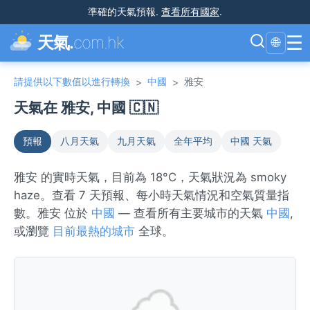
準確的天氣預報
.
查看所有國家
.
☰
天氣.
com.hk
🌐
請提供以下數值以進行轉換
中國
雅安
>
>
天氣在 雅安, 中國 🇨🇳
預報
八月天氣
九月天氣
全年平均
中國 天氣
雅安 的實時天氣，目前為 18°C，天氣狀況為 smoky
haze。查看 7 天預報、每小時天氣情況和空氣質量指
數。雅安 位於
中國
— 查看所有主要城市的天氣
中國
,
或瀏覽
目前最熱的城市
全球。