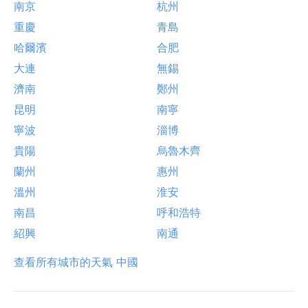
南京
杭州
重慶
青島
哈爾濱
合肥
大連
無錫
濟南
鄭州
昆明
南寧
寧波
淄博
貴陽
烏魯木齊
蘭州
惠州
溫州
淮安
南昌
呼和浩特
紹興
南通
查看所有城市的天氣 中國