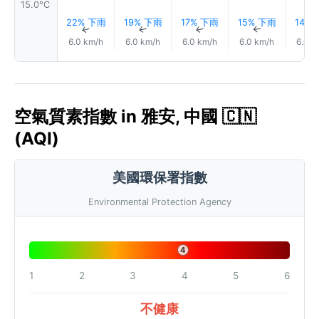
15.0°C
22% 下雨
19% 下雨
17% 下雨
15% 下雨
14%
↑
↑
↑
↑
6.0 km/h
6.0 km/h
6.0 km/h
6.0 km/h
6.0 k
空氣質素指數 in 雅安, 中國 🇨🇳
(AQI)
美國環保署指數
Environmental Protection Agency
4
1
2
3
4
5
6
不健康