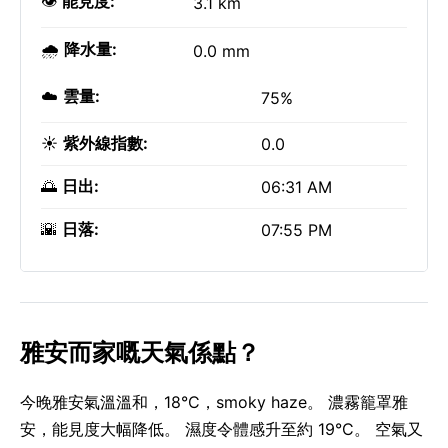
👁️
能見度:
3.1 km
🌧️
降水量:
0.0 mm
☁️
雲量:
75%
☀️
紫外線指數:
0.0
🌅
日出:
06:31 AM
🌇
日落:
07:55 PM
雅安而家嘅天氣係點？
今晚雅安氣溫溫和，18°C，smoky haze。 濃霧籠罩雅
安，能見度大幅降低。 濕度令體感升至約 19°C。 空氣又