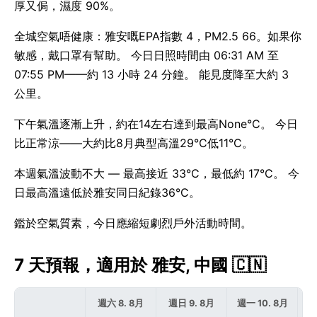
厚又侷，濕度 90%。
全城空氣唔健康：雅安嘅EPA指數 4，PM2.5 66。如果你
敏感，戴口罩有幫助。 今日日照時間由 06:31 AM 至
07:55 PM——約 13 小時 24 分鐘。 能見度降至大約 3
公里。
下午氣溫逐漸上升，約在14左右達到最高None°C。 今日
比正常涼——大約比8月典型高溫29°C低11°C。
本週氣溫波動不大 — 最高接近 33°C，最低約 17°C。 今
日最高溫遠低於雅安同日紀錄36°C。
鑑於空氣質素，今日應縮短劇烈戶外活動時間。
7 天預報，適用於 雅安, 中國 🇨🇳
週六 8. 8月
週日 9. 8月
週一 10. 8月
週