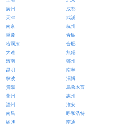
廣州
成都
天津
武漢
南京
杭州
重慶
青島
哈爾濱
合肥
大連
無錫
濟南
鄭州
昆明
南寧
寧波
淄博
貴陽
烏魯木齊
蘭州
惠州
溫州
淮安
南昌
呼和浩特
紹興
南通