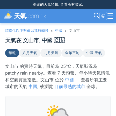
準確的天氣預報
.
查看所有國家
.
☰
天氣.
com.hk
🌐
請提供以下數值以進行轉換
中國
文山市
>
>
天氣在 文山市, 中國 🇨🇳
預報
八月天氣
九月天氣
全年平均
中國 天氣
文山市 的實時天氣，目前為 25°C，天氣狀況為
patchy rain nearby。查看 7 天預報、每小時天氣情況
和空氣質量指數。文山市 位於
中國
— 查看所有主要
城市的天氣
中國
, 或瀏覽
目前最熱的城市
全球。