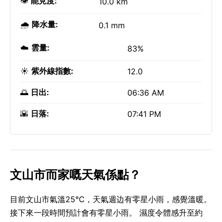
👁️
能見度:
10.0 km
🌧️
降水量:
0.1 mm
☁️
雲量:
83%
☀️
紫外線指數:
12.0
🌅
日出:
06:36 AM
🌇
日落:
07:41 PM
文山市而家嘅天氣係點？
目前文山市氣溫25°C，天氣週边有零星小雨，感覺溫暖。
接下來一段時間預計會有零星小雨。 濕度令體感升至約