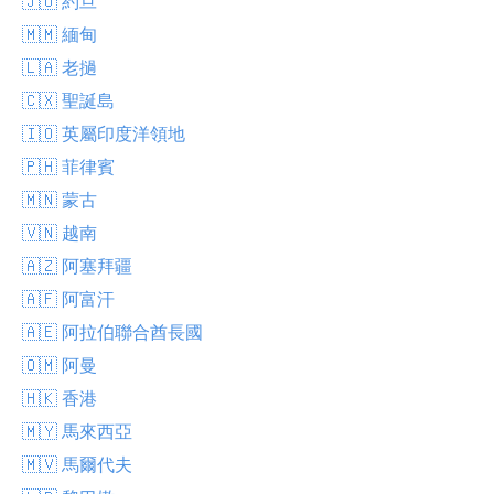
🇯🇴 約旦
🇲🇲 緬甸
🇱🇦 老撾
🇨🇽 聖誕島
🇮🇴 英屬印度洋領地
🇵🇭 菲律賓
🇲🇳 蒙古
🇻🇳 越南
🇦🇿 阿塞拜疆
🇦🇫 阿富汗
🇦🇪 阿拉伯聯合酋長國
🇴🇲 阿曼
🇭🇰 香港
🇲🇾 馬來西亞
🇲🇻 馬爾代夫