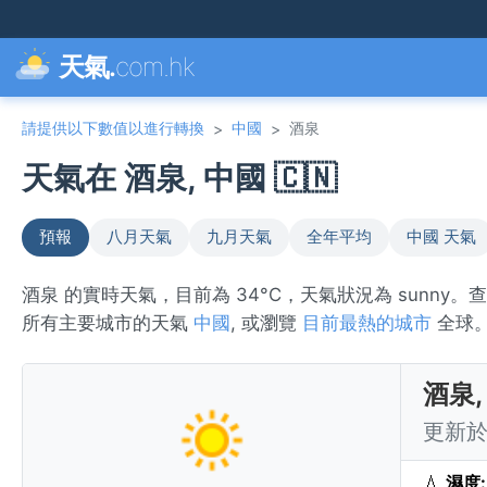
天氣.
com.hk
請提供以下數值以進行轉換
中國
酒泉
>
>
天氣在 酒泉, 中國 🇨🇳
預報
八月天氣
九月天氣
全年平均
中國 天氣
酒泉 的實時天氣，目前為 34°C，天氣狀況為 sunny
所有主要城市的天氣
中國
, 或瀏覽
目前最熱的城市
全球
酒泉,
更新於 
💧
濕度: