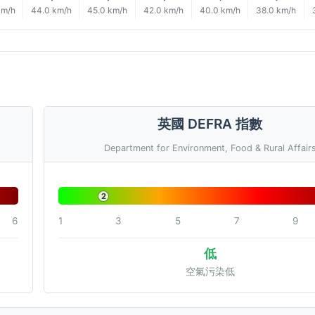
km/h
44.0 km/h
45.0 km/h
42.0 km/h
40.0 km/h
38.0 km/h
英國 DEFRA 指數
Department for Environment, Food & Rural Affair
2
6
1
3
5
7
9
低
空氣污染低