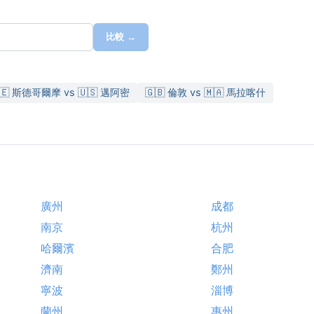
比較 →
🇪 斯德哥爾摩 vs 🇺🇸 邁阿密
🇬🇧 倫敦 vs 🇲🇦 馬拉喀什
廣州
成都
南京
杭州
哈爾濱
合肥
濟南
鄭州
寧波
淄博
蘭州
惠州