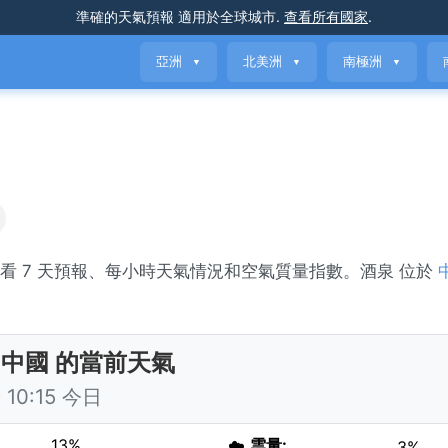
準確的天氣預報
適用於全球城市
.
查看所有國家
.
亞洲
北美洲
南極洲
▼
▼
▼
。查看 7 天預報、每小時天氣情況和空氣質量指數。酒泉 位於
。
 中國 的當前天氣
10:15 今日
13%
☁️
雲量:
3%