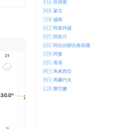
🇵🇭 菲律賓
🇲🇳 蒙古
🇻🇳 越南
🇦🇿 阿塞拜疆
🇦🇫 阿富汗
🇦🇪 阿拉伯聯合酋長國
🇴🇲 阿曼
21
22
23
1
2
🇭🇰 香港
🇲🇾 馬來西亞
🇲🇻 馬爾代夫
🇱🇧 黎巴嫩
30.0°
29.0°
28.0°
27.0°
26.0°
25.0°
1% 下雨
↑
↑
↑
↑
↑
↑