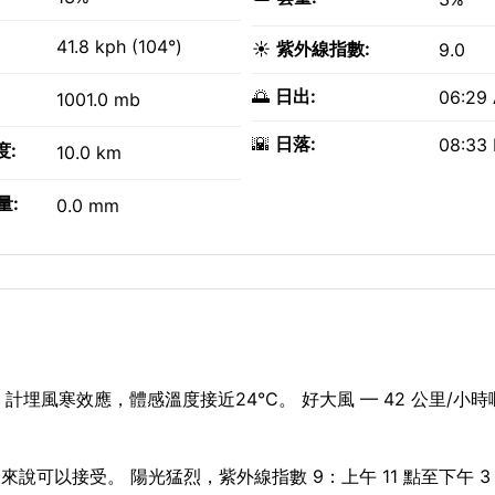
41.8 kph (104°)
☀️
紫外線指數:
9.0
🌅
日出:
06:29
1001.0 mb
🌇
日落:
08:33
度:
10.0 km
量:
0.0 mm
計埋風寒效應，體感溫度接近24°C。 好大風 — 42 公里/小
人來說可以接受。 陽光猛烈，紫外線指數 9：上午 11 點至下午 