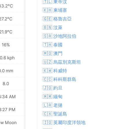
🇹🇱 東帝汶
33.2°C
33.2°C
🇰🇭 柬埔寨
🇬🇪 格魯吉亞
27.2°C
27.7°C
🇧🇳 汶萊
21.9°C
22.8°C
🇸🇦 沙地阿拉伯
🇹🇭 泰國
16%
17%
🇲🇴 澳門
0.6 kph
22.7 kph
🇺🇿 烏茲別克斯坦
🇰🇼 科威特
0.0 mm
0.0 mm
🇨🇨 科科斯群島
8.0
8.0
🇯🇴 約旦
🇲🇲 緬甸
6:34 AM
06:35 AM
🇱🇦 老撾
8:27 PM
08:26 PM
🇨🇽 聖誕島
🇮🇴 英屬印度洋領地
ew Moon
New Moon