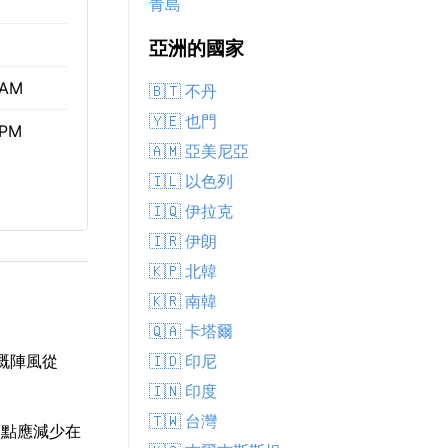
青島
亞洲的國家
 AM
🇧🇹 不丹
🇾🇪 也門
 PM
🇦🇲 亞美尼亞
🇮🇱 以色列
🇮🇶 伊拉克
🇮🇷 伊朗
🇰🇵 北韓
🇰🇷 南韓
🇶🇦 卡塔爾
🇮🇩 印尼
時嘅陣風從
🇮🇳 印度
🇹🇼 台灣
3 點應減少在