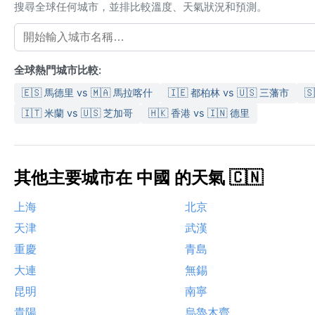
搜尋全球任何城市，並排比較溫度、天氣狀況和預測。
全球熱門城市比較:
🇪🇸 馬德里 vs 🇲🇦 馬拉喀什
🇮🇪 都柏林 vs 🇺🇸 三藩市

🇮🇹 米蘭 vs 🇺🇸 芝加哥
🇭🇰 香港 vs 🇮🇳 德里
其他主要城市在 中國 的天氣 🇨🇳
上海
北京
天津
武漢
重慶
青島
大連
無錫
昆明
南寧
貴陽
烏魯木齊