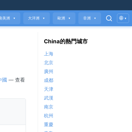
🌐
南美洲
大洋洲
歐洲
非洲
▾
▼
▼
▼
▼
China的熱門城市
上海
北京
廣州
中國
— 查看
成都
天津
武漢
南京
杭州
重慶