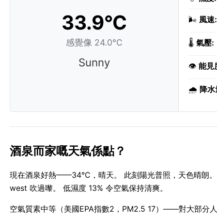
33.9°C
🌬️
風速:
感覺像 24.0°C
🌡️
氣壓:
Sunny
👁️
能見
🌧️
降水
酒泉而家嘅天氣係點？
現在酒泉好熱——34°C，晴天。 此刻陽光普照，天色晴朗。 
west 吹過嚟。 低濕度 13% 令空氣保持清爽。
空氣質素中等（美國EPA指數2，PM2.5 17）——對大部分