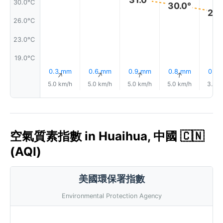
30.0°C
30.0°
28.
26.0°C
23.0°C
19.0°C
0.3 mm
0.6 mm
0.9 mm
0.8 mm
0.7 
↑
↑
↑
↑
5.0 km/h
5.0 km/h
5.0 km/h
5.0 km/h
3.0 k
空氣質素指數 in Huaihua, 中國 🇨🇳
(AQI)
美國環保署指數
Environmental Protection Agency