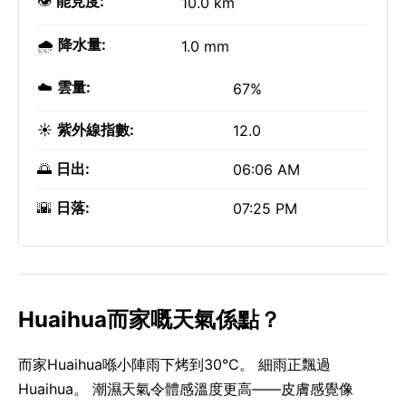
👁️
能見度:
10.0 km
🌧️
降水量:
1.0 mm
☁️
雲量:
67%
☀️
紫外線指數:
12.0
🌅
日出:
06:06 AM
🌇
日落:
07:25 PM
Huaihua而家嘅天氣係點？
而家Huaihua喺小陣雨下烤到30°C。 細雨正飄過
Huaihua。 潮濕天氣令體感溫度更高——皮膚感覺像