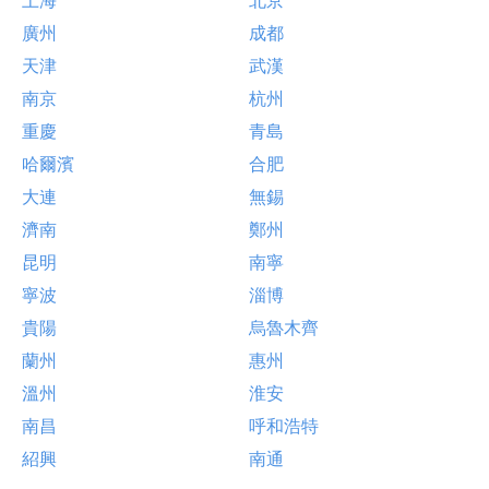
廣州
成都
天津
武漢
南京
杭州
重慶
青島
哈爾濱
合肥
大連
無錫
濟南
鄭州
昆明
南寧
寧波
淄博
貴陽
烏魯木齊
蘭州
惠州
溫州
淮安
南昌
呼和浩特
紹興
南通