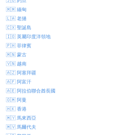
🇯🇴 約旦
🇲🇲 緬甸
🇱🇦 老撾
🇨🇽 聖誕島
🇮🇴 英屬印度洋領地
🇵🇭 菲律賓
🇲🇳 蒙古
🇻🇳 越南
🇦🇿 阿塞拜疆
🇦🇫 阿富汗
🇦🇪 阿拉伯聯合酋長國
🇴🇲 阿曼
🇭🇰 香港
🇲🇾 馬來西亞
🇲🇻 馬爾代夫