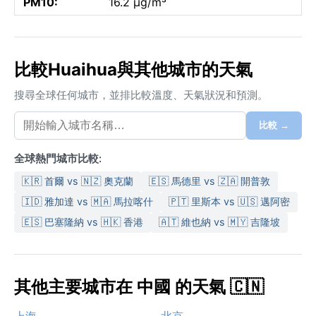
PM10:
16.2 µg/m³
比較Huaihua與其他城市的天氣
搜尋全球任何城市，並排比較溫度、天氣狀況和預測。
比較 →
全球熱門城市比較:
🇰🇷 首爾 vs 🇳🇿 奧克蘭
🇪🇸 馬德里 vs 🇿🇦 開普敦
🇮🇩 雅加達 vs 🇲🇦 馬拉喀什
🇵🇹 里斯本 vs 🇺🇸 邁阿密
🇪🇸 巴塞隆納 vs 🇭🇰 香港
🇦🇹 維也納 vs 🇲🇾 吉隆坡
其他主要城市在 中國 的天氣 🇨🇳
上海
北京