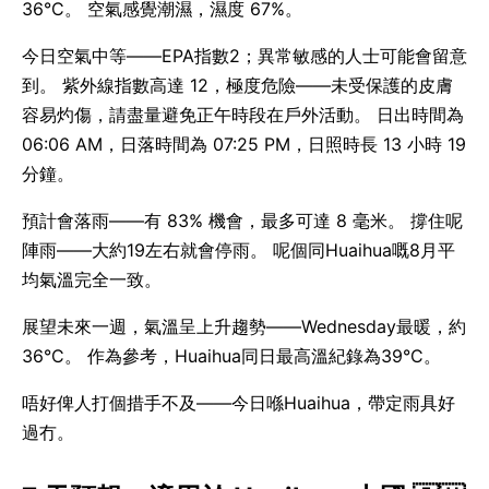
36°C。 空氣感覺潮濕，濕度 67%。
今日空氣中等——EPA指數2；異常敏感的人士可能會留意
到。 紫外線指數高達 12，極度危險——未受保護的皮膚
容易灼傷，請盡量避免正午時段在戶外活動。 日出時間為
06:06 AM，日落時間為 07:25 PM，日照時長 13 小時 19
分鐘。
預計會落雨——有 83% 機會，最多可達 8 毫米。 撐住呢
陣雨——大約19左右就會停雨。 呢個同Huaihua嘅8月平
均氣溫完全一致。
展望未來一週，氣溫呈上升趨勢——Wednesday最暖，約
36°C。 作為參考，Huaihua同日最高溫紀錄為39°C。
唔好俾人打個措手不及——今日喺Huaihua，帶定雨具好
過冇。