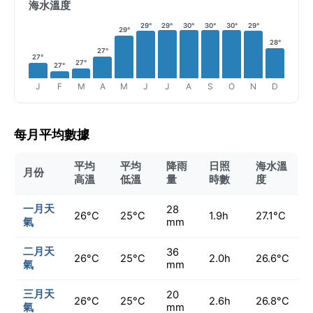
海水溫度
29°
29°
30°
30°
30°
29°
29°
28°
27°
27°
27°
27°
J
F
M
A
M
J
J
A
S
O
N
D
每月平均數據
平均
平均
降雨
日照
海水溫
月份
高溫
低溫
量
時數
度
一月天
28
26°C
25°C
1.9h
27.1°C
氣
mm
二月天
36
26°C
25°C
2.0h
26.6°C
氣
mm
三月天
20
26°C
25°C
2.6h
26.8°C
氣
mm