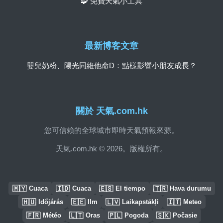
🧩 免費天氣小工具
最新博客文章
嬰兒奶粉、陽光同維他命D：點樣影響小朋友成長？
關於 天氣.com.hk
您可信賴的全球城市即時天氣預報來源。
天氣.com.hk © 2026。版權所有。
🇲🇾
🇮🇩
🇪🇸
🇹🇷
Cuaca
Cuaca
El tiempo
Hava durumu
🇭🇺
🇪🇪
🇱🇻
🇮🇹
Időjárás
Ilm
Laikapstākļi
Meteo
🇫🇷
🇱🇹
🇵🇱
🇸🇰
Météo
Oras
Pogoda
Počasie