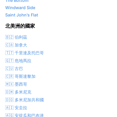
The Bottom
Windward Side
Saint John's Flat
北美洲的國家
🇧🇿 伯利茲
🇨🇦 加拿大
🇹🇹 千里達及托巴哥
🇬🇹 危地馬拉
🇨🇺 古巴
🇨🇷 哥斯達黎加
🇲🇽 墨西哥
🇩🇲 多米尼克
🇩🇴 多米尼加共和國
🇦🇮 安圭拉
🇦🇬 安提瓜和巴布達