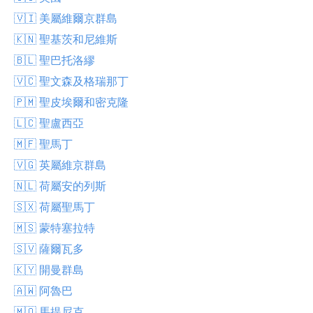
🇻🇮 美屬維爾京群島
🇰🇳 聖基茨和尼維斯
🇧🇱 聖巴托洛繆
🇻🇨 聖文森及格瑞那丁
🇵🇲 聖皮埃爾和密克隆
🇱🇨 聖盧西亞
🇲🇫 聖馬丁
🇻🇬 英屬維京群島
🇳🇱 荷屬安的列斯
🇸🇽 荷屬聖馬丁
🇲🇸 蒙特塞拉特
🇸🇻 薩爾瓦多
🇰🇾 開曼群島
🇦🇼 阿魯巴
🇲🇶 馬提尼克