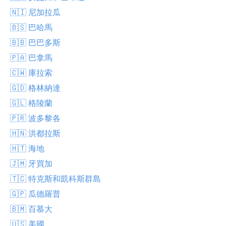
🇳🇮 尼加拉瓜
🇧🇸 巴哈馬
🇧🇧 巴巴多斯
🇵🇦 巴拿馬
🇨🇼 庫拉索
🇬🇩 格林納達
🇬🇱 格陵蘭
🇵🇷 波多黎各
🇭🇳 洪都拉斯
🇭🇹 海地
🇯🇲 牙買加
🇹🇨 特克斯和凱科斯群島
🇬🇵 瓜德羅普
🇧🇲 百慕大
🇺🇸 美國