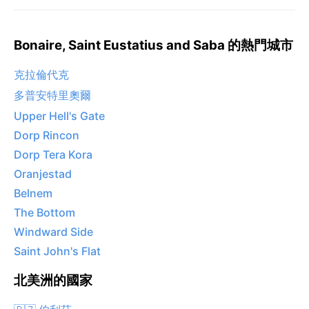
Bonaire, Saint Eustatius and Saba 的熱門城市
克拉倫代克
多普安特里奧爾
Upper Hell's Gate
Dorp Rincon
Dorp Tera Kora
Oranjestad
Belnem
The Bottom
Windward Side
Saint John's Flat
北美洲的國家