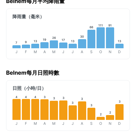
Belnem每月平均降雨量
降雨量（毫米）
111
91
66
30
26
19
17
13
13
13
9
7
J
F
M
A
M
J
J
A
S
O
N
D
Belnem每月日照時數
日照（小時/日）
4
4
4
3
3
3
3
3
3
3
2
2
J
F
M
A
M
J
J
A
S
O
N
D