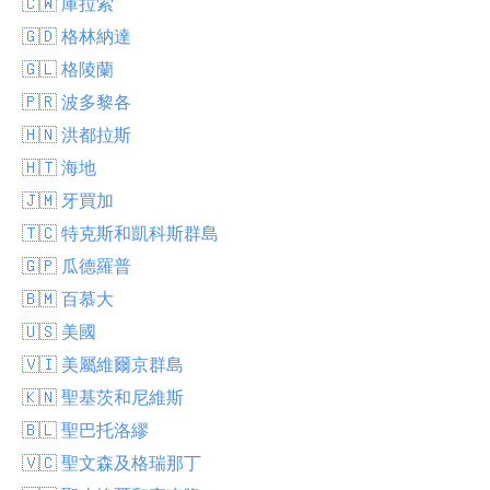
🇨🇼 庫拉索
🇬🇩 格林納達
🇬🇱 格陵蘭
🇵🇷 波多黎各
🇭🇳 洪都拉斯
🇭🇹 海地
🇯🇲 牙買加
🇹🇨 特克斯和凱科斯群島
🇬🇵 瓜德羅普
🇧🇲 百慕大
🇺🇸 美國
🇻🇮 美屬維爾京群島
🇰🇳 聖基茨和尼維斯
🇧🇱 聖巴托洛繆
🇻🇨 聖文森及格瑞那丁