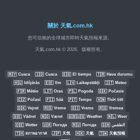
關於 天氣.com.hk
您可信賴的全球城市即時天氣預報來源。
天氣.com.hk © 2026。版權所有。
🇲🇾
🇮🇩
🇪🇸
🇹🇷
Cuaca
Cuaca
El tiempo
Hava durumu
🇭🇺
🇪🇪
🇱🇻
🇮🇹
Időjárás
Ilm
Laikapstākļi
Meteo
🇫🇷
🇱🇹
🇵🇱
🇸🇰
Météo
Oras
Pogoda
Počasie
🇨🇿
🇫🇮
🇵🇹
🇻🇳
Počasí
Sää
Tempo
Thời tiết
🇩🇰
🇷🇸
🇸🇮
🇷🇴
Vejret
Vreme
Vreme
Vremea
🇸🇪
🇳🇴
🇬🇧🇺🇸
🇳🇱
Vädret
Været
Weather
Weer
🇩🇪
🇺🇦
🇷🇺
🇸🇦
Wetter
Погода
Погода
الطقس
🇹🇭
🇯🇵
🇭🇰
🇹🇼
สภาพอากาศ
天気
天氣
天氣預報