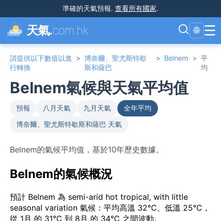
準確的天氣預報
.
查看所有國家
.
☰
天氣.
com.hk
🌐
請提供以下數值以進
>
博奈爾、聖尤斯特歇
>
Belnem
>
平
行轉換
斯和薩巴
均
Belnem氣候與天氣平均值
預報
八月天氣
九月天氣
全年平均
博奈爾、聖尤斯特歇斯和薩巴 天氣
Belnem的氣候平均值，基於10年歷史數據。
Belnem的氣候概況
預計 Belnem 為 semi-arid hot tropical, with little
seasonal variation 氣候：平均高溫 32°C、低溫 25°C，
從 1月 的 31°C 到 8月 的 34°C 之間波動。