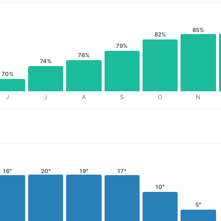
85%
82%
79%
76%
74%
70%
J
J
A
S
O
N
16°
20°
19°
17°
10°
5°