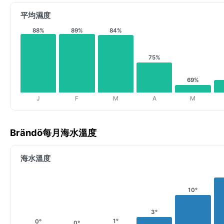
平均濕度
88%
89%
84%
75%
69%
J
F
M
A
M
Brändö每月海水溫度
海水溫度
10°
3°
1°
0°
0°