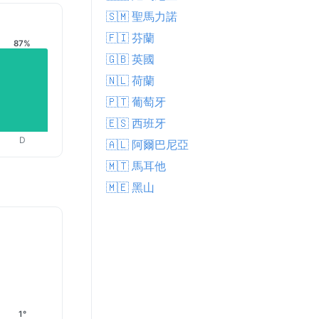
🇸🇲 聖馬力諾
🇫🇮 芬蘭
87%
🇬🇧 英國
🇳🇱 荷蘭
🇵🇹 葡萄牙
🇪🇸 西班牙
D
🇦🇱 阿爾巴尼亞
🇲🇹 馬耳他
🇲🇪 黑山
1°