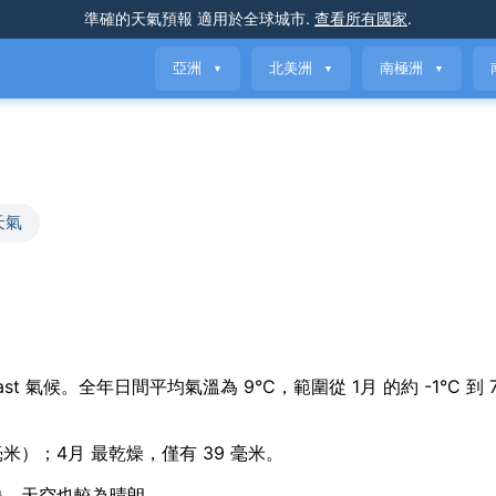
準確的天氣預報
適用於全球城市
.
查看所有國家
.
亞洲
北美洲
南極洲
▼
▼
▼
天氣
nal contrast 氣候。全年日間平均氣溫為 9°C，範圍從 1月 的約 -1°C 到
 毫米）；4月 最乾燥，僅有 39 毫米。
炎熱，天空也較為晴朗。