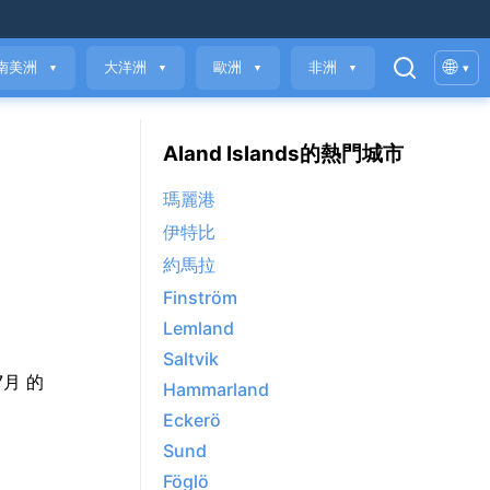
🌐
南美洲
大洋洲
歐洲
非洲
▾
▼
▼
▼
▼
Aland Islands的熱門城市
瑪麗港
伊特比
約馬拉
Finström
Lemland
Saltvik
 7月 的
Hammarland
Eckerö
Sund
Föglö