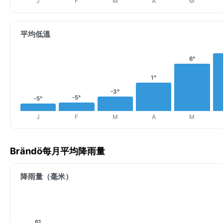
J
F
M
A
M
平均低溫
6°
1°
-3°
-5°
-5°
J
F
M
A
M
Brändö每月平均降雨量
降雨量（毫米）
61