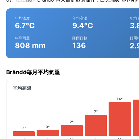
年均溫度
年均高溫
年均
6.7°C
9.4°C
3.
年降雨量
降雨日數
日照
808 mm
136
2.
Brändö每月平均氣溫
平均高溫
14°
7°
2°
0°
-1°