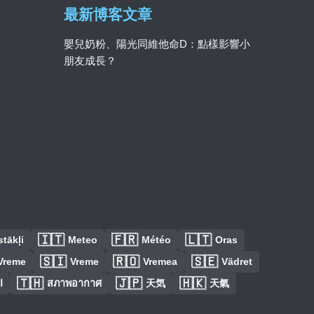
最新博客文章
嬰兒奶粉、陽光同維他命D：點樣影響小
朋友成長？
🇮🇹
🇫🇷
🇱🇹
tākļi
Meteo
Météo
Oras
🇸🇮
🇷🇴
🇸🇪
Vreme
Vreme
Vremea
Vädret
🇹🇭
🇯🇵
🇭🇰
ا
สภาพอากาศ
天気
天氣