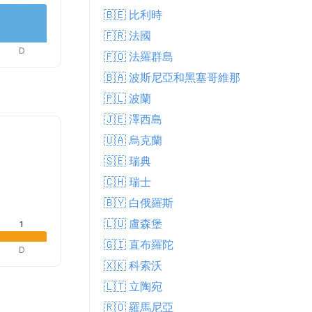
🇧🇪 比利時
🇫🇷 法國
D
🇫🇴 法羅群島
🇧🇦 波斯尼亞和黑塞哥維那
🇵🇱 波蘭
🇯🇪 澤西島
🇺🇦 烏克蘭
🇸🇪 瑞典
🇨🇭 瑞士
🇧🇾 白俄羅斯
🇱🇺 盧森堡
1
🇬🇮 直布羅陀
D
🇽🇰 科索沃
🇱🇹 立陶宛
🇷🇴 羅馬尼亞