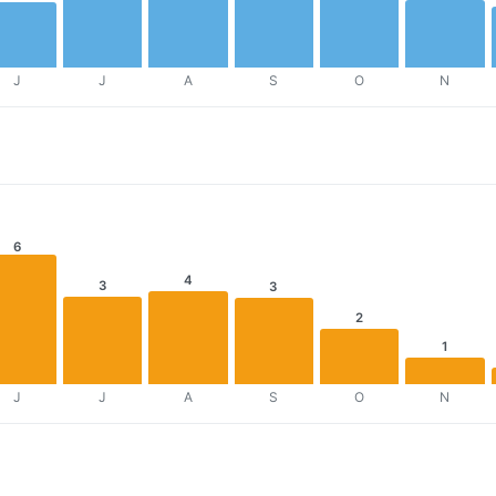
J
J
A
S
O
N
6
4
3
3
2
1
J
J
A
S
O
N