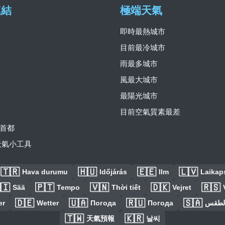
連結
極端天氣
即時最熱城市
目前最冷城市
雨最多城市
風最大城市
最陽光城市
目前空氣質素最差
首都
費天氣小工具
🇹🇷
🇭🇺
🇪🇪
🇱🇻
Hava durumu
Időjárás
Ilm
Laikaps
🇮
🇵🇹
🇻🇳
🇩🇰
🇷🇸
Sää
Tempo
Thời tiết
Vejret
🇩🇪
🇺🇦
🇷🇺
🇸🇦
er
Wetter
Погода
Погода
الطق
🇹🇼
🇰🇷
天氣預報
날씨