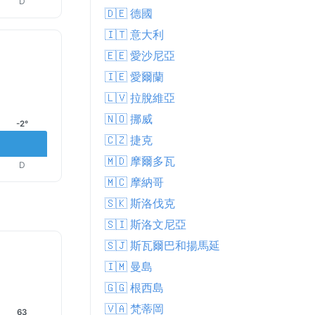
D
🇩🇪 德國
🇮🇹 意大利
🇪🇪 愛沙尼亞
🇮🇪 愛爾蘭
🇱🇻 拉脫維亞
🇳🇴 挪威
-2°
🇨🇿 捷克
🇲🇩 摩爾多瓦
D
🇲🇨 摩納哥
🇸🇰 斯洛伐克
🇸🇮 斯洛文尼亞
🇸🇯 斯瓦爾巴和揚馬延
🇮🇲 曼島
🇬🇬 根西島
🇻🇦 梵蒂岡
63