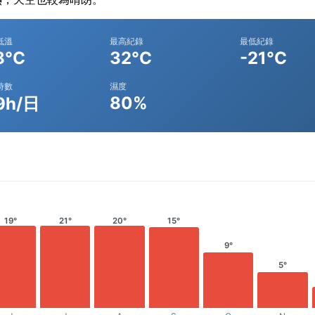
低溫
最高紀錄
最低紀錄
8°C
32°C
-21°C
時數
濕度
80%
9h/日
19°
21°
20°
15°
9°
5°