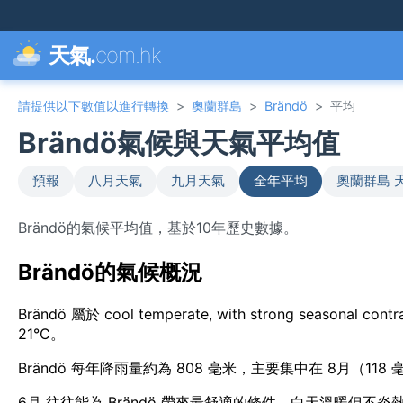
天氣.
com.hk
請提供以下數值以進行轉換
>
奧蘭群島
>
Brändö
>
平均
Brändö氣候與天氣平均值
預報
八月天氣
九月天氣
全年平均
奧蘭群島 
Brändö的氣候平均值，基於10年歷史數據。
Brändö的氣候概況
Brändö 屬於 cool temperate, with strong seaso
21°C。
Brändö 每年降雨量約為 808 毫米，主要集中在 8月（118
6月 往往能為 Brändö 帶來最舒適的條件，白天溫暖但不