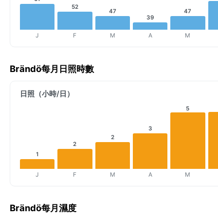
52
47
47
39
J
F
M
A
M
Brändö每月日照時數
日照（小時/日）
5
3
2
2
1
J
F
M
A
M
Brändö每月濕度