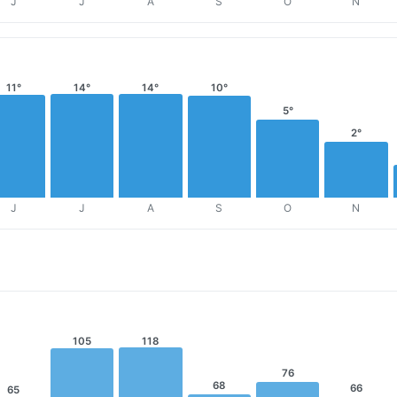
J
J
A
S
O
N
11°
14°
14°
10°
5°
2°
J
J
A
S
O
N
105
118
76
68
66
65