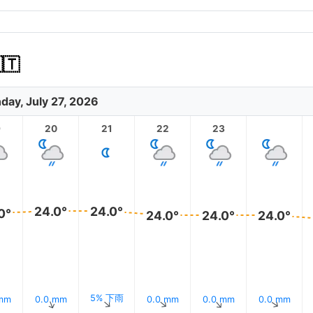
🇹
day, July 27, 2026
9
20
21
22
23
24.0°
24.0°
0°
24.0°
24.0°
24.0°
5% 下雨
 mm
0.0 mm
0.0 mm
0.0 mm
0.0 mm
↑
↑
↑
↑
↑
↑