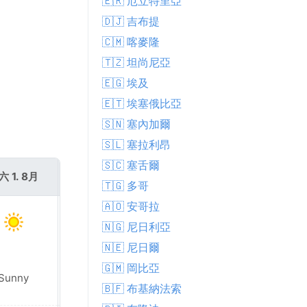
🇪🇷 厄立特里亞
🇩🇯 吉布提
🇨🇲 喀麥隆
🇹🇿 坦尚尼亞
🇪🇬 埃及
🇪🇹 埃塞俄比亞
🇸🇳 塞內加爾
🇸🇱 塞拉利昂
🇸🇨 塞舌爾
六 1. 8月
週日 2. 8月
🇹🇬 多哥
🇦🇴 安哥拉
🇳🇬 尼日利亞
🇳🇪 尼日爾
🇬🇲 岡比亞
Sunny
Sunny
🇧🇫 布基納法索