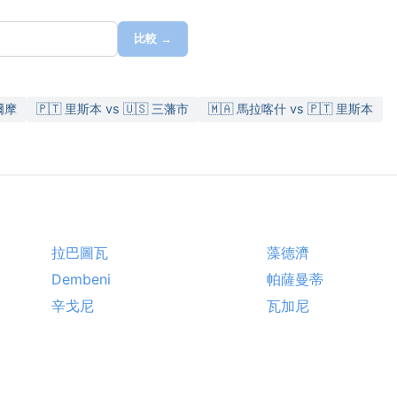
比較 →
爾摩
🇵🇹 里斯本 vs 🇺🇸 三藩市
🇲🇦 馬拉喀什 vs 🇵🇹 里斯本
拉巴圖瓦
藻德濟
Dembeni
帕薩曼蒂
辛戈尼
瓦加尼