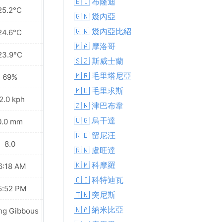
🇧🇮 布隆迪
25.2°C
25.1°C
🇬🇳 幾內亞
🇬🇼 幾內亞比紹
24.6°C
24.6°C
🇲🇦 摩洛哥
23.9°C
24.3°C
🇸🇿 斯威士蘭
🇲🇷 毛里塔尼亞
69%
70%
🇲🇺 毛里求斯
2.0 kph
26.3 kph
🇿🇼 津巴布韋
🇺🇬 烏干達
0.0 mm
0.6 mm
🇷🇪 留尼汪
8.0
8.0
🇷🇼 盧旺達
🇰🇲 科摩羅
6:18 AM
06:18 AM
🇨🇮 科特迪瓦
5:52 PM
05:52 PM
🇹🇳 突尼斯
🇳🇦 納米比亞
ng Gibbous
Waning Gibbous