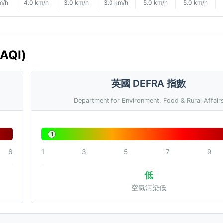
m/h
4.0 km/h
3.0 km/h
3.0 km/h
5.0 km/h
5.0 km/h
AQI)
英國 DEFRA 指數
Department for Environment, Food & Rural Affair
1
6
1
3
5
7
9
低
空氣污染低