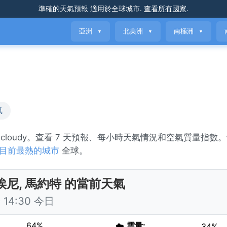
準確的天氣預報
適用於全球城市
.
查看所有國家
.
亞洲
北美洲
南極洲
▼
▼
▼
氣
ly cloudy。查看 7 天預報、每小時天氣情況和空氣質量指數
目前最熱的城市
全球。
埃尼, 馬約特 的當前天氣
14:30 今日
64%
☁️
雲量:
34%