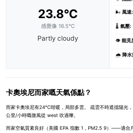
23.8°C
🌬️
風速:
感覺像 16.5°C
🌡️
氣壓:
Partly cloudy
👁️
能見
🌧️
降水
卡奧埃尼而家嘅天氣係點？
而家卡奧埃尼有24°C咁暖，局部多雲。 疏雲不時遮擋陽光，
公里/小時嘅微風從 west 吹過嚟。
而家空氣質素良好（美國 EPA 指數 1，PM2.5 9）——適合戶