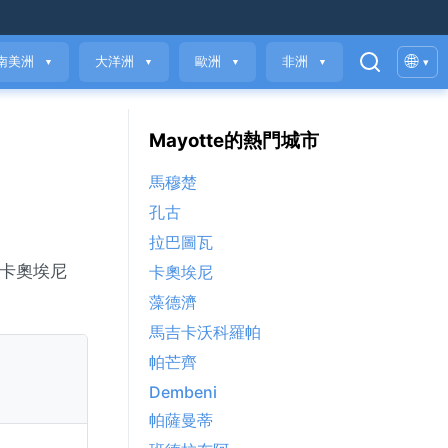
🌐
南美洲
大洋洲
歐洲
非洲
▾
▼
▼
▼
▼
Mayotte的熱門城市
馬穆楚
孔古
拉巴圖瓦
。卡奧埃尼
卡奧埃尼
藻德濟
馬吉卡沃科羅帕
帕芒齊
Dembeni
帕薩曼蒂