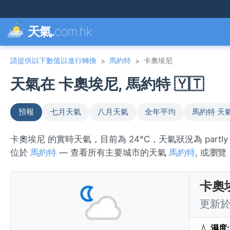
天氣.
com.hk
請提供以下數值以進行轉換
馬約特
卡奧埃尼
>
>
天氣在 卡奧埃尼, 馬約特 🇾🇹
預報
七月天氣
八月天氣
全年平均
馬約特 天
卡奧埃尼 的實時天氣，目前為 24°C，天氣狀況為 part
位於
馬約特
— 查看所有主要城市的天氣
馬約特
, 或瀏覽
卡奧
更新於 
💧
濕度: