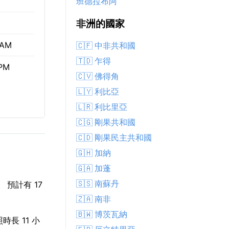
班德拉布阿
非洲的國家
 AM
🇨🇫 中非共和國
🇹🇩 乍得
 PM
🇨🇻 佛得角
🇱🇾 利比亞
🇱🇷 利比里亞
🇨🇬 剛果共和國
🇨🇩 剛果民主共和國
🇬🇭 加納
🇬🇦 加蓬
🇸🇸 南蘇丹
預計有 17
🇿🇦 南非
🇧🇼 博茨瓦納
時長 11 小