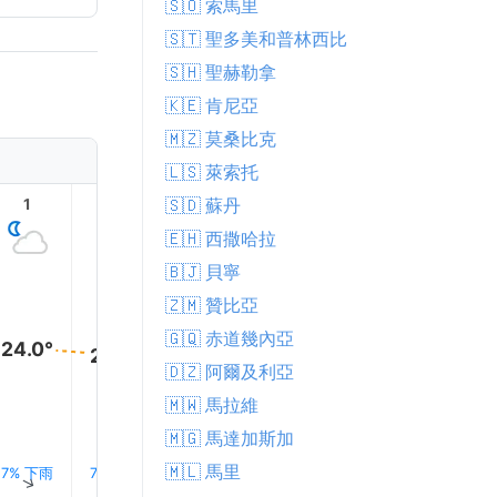
🇸🇴 索馬里
🇸🇹 聖多美和普林西比
🇸🇭 聖赫勒拿
🇰🇪 肯尼亞
🇲🇿 莫桑比克
🇱🇸 萊索托
🇸🇩 蘇丹
1
2
3
4
5
6
🇪🇭 西撒哈拉
🇧🇯 貝寧
🇿🇲 贊比亞
🇬🇶 赤道幾內亞
24.0°
24.0°
24.0°
24.0°
24.0°
24.0°
🇩🇿 阿爾及利亞
🇲🇼 馬拉維
🇲🇬 馬達加斯加
🇲🇱 馬里
7% 下雨
7% 下雨
8% 下雨
7% 下雨
9% 下雨
0.0 mm
↑
↑
↑
↑
↑
↑