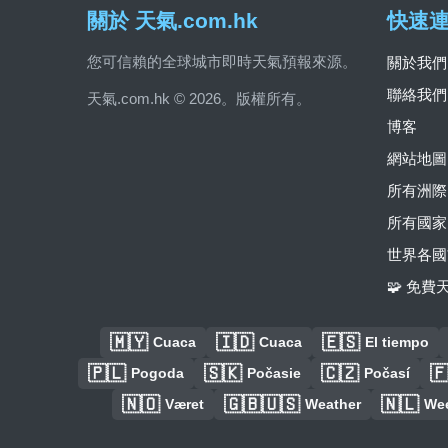
關於 天氣.com.hk
快速
您可信賴的全球城市即時天氣預報來源。
關於我們
聯絡我們
天氣.com.hk © 2026。版權所有。
博客
網站地圖
所有洲際
所有國家
世界各國
🧩 免
🇲🇾
🇮🇩
🇪🇸
Cuaca
Cuaca
El tiempo
🇵🇱
🇸🇰
🇨🇿

Pogoda
Počasie
Počasí
🇳🇴
🇬🇧🇺🇸
🇳🇱
Været
Weather
We