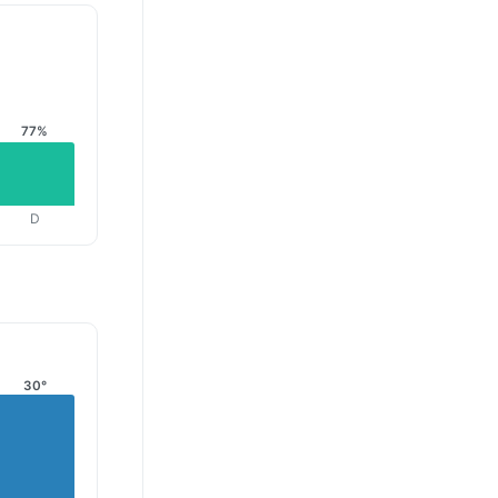
77%
D
30°