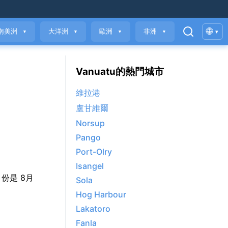
🌐
南美洲
大洋洲
歐洲
非洲
▾
▼
▼
▼
▼
Vanuatu的熱門城市
維拉港
盧甘維爾
Norsup
Pango
Port-Olry
Isangel
的月份是 8月
Sola
Hog Harbour
Lakatoro
Fanla