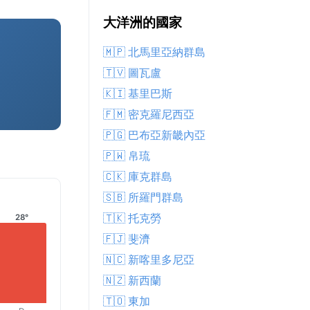
大洋洲的國家
🇲🇵 北馬里亞納群島
🇹🇻 圖瓦盧
🇰🇮 基里巴斯
🇫🇲 密克羅尼西亞
🇵🇬 巴布亞新畿內亞
🇵🇼 帛琉
🇨🇰 庫克群島
🇸🇧 所羅門群島
🇹🇰 托克勞
28°
🇫🇯 斐濟
🇳🇨 新喀里多尼亞
🇳🇿 新西蘭
🇹🇴 東加