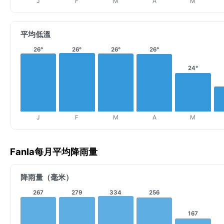
J
F
M
A
M
平均低溫
26°
26°
26°
26°
24°
J
F
M
A
M
Fanla每月平均降雨量
降雨量（毫米）
267
279
334
256
167