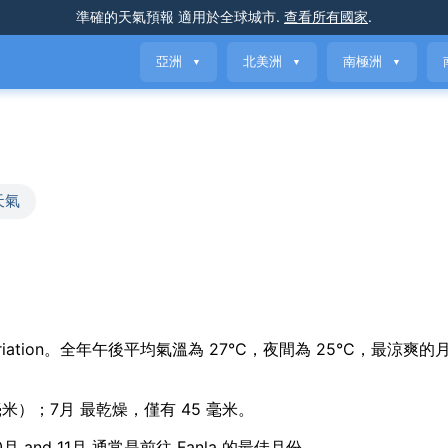
準確的天氣預報
適用於全球城市
.
查看所有國家
.
亞洲
北美洲
南極洲
▼
▼
▼
天氣
easonal variation。全年午後平均氣溫為 27°C，夜間為 25°C，最涼爽
 毫米）；7月 最乾燥，僅有 45 毫米。
月 and 11月 通常是前往 Fanla 的最佳月份。