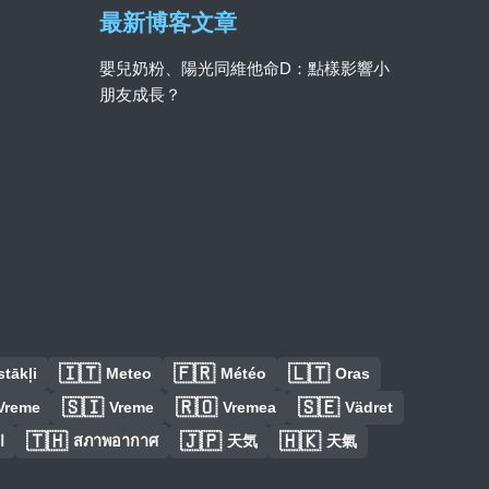
最新博客文章
嬰兒奶粉、陽光同維他命D：點樣影響小
朋友成長？
🇮🇹
🇫🇷
🇱🇹
tākļi
Meteo
Météo
Oras
🇸🇮
🇷🇴
🇸🇪
Vreme
Vreme
Vremea
Vädret
🇹🇭
🇯🇵
🇭🇰
ا
สภาพอากาศ
天気
天氣