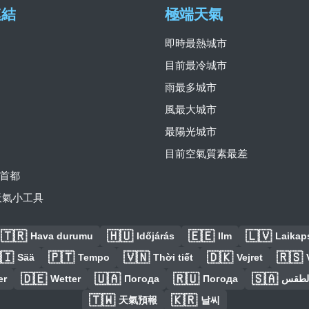
連結
極端天氣
即時最熱城市
目前最冷城市
雨最多城市
風最大城市
最陽光城市
目前空氣質素最差
首都
費天氣小工具
🇹🇷
🇭🇺
🇪🇪
🇱🇻
Hava durumu
Időjárás
Ilm
Laikaps
🇮
🇵🇹
🇻🇳
🇩🇰
🇷🇸
Sää
Tempo
Thời tiết
Vejret
🇩🇪
🇺🇦
🇷🇺
🇸🇦
er
Wetter
Погода
Погода
الطق
🇹🇼
🇰🇷
天氣預報
날씨