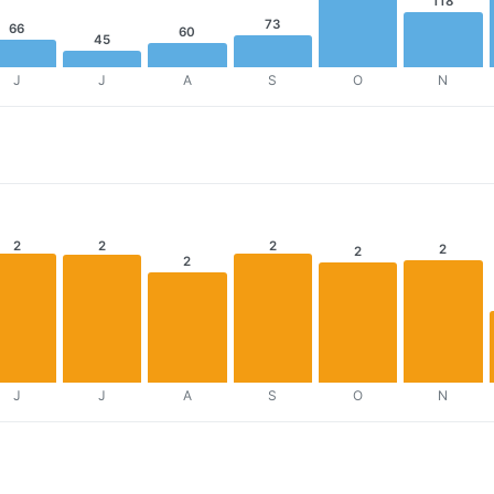
118
73
66
60
45
J
J
A
S
O
N
2
2
2
2
2
2
J
J
A
S
O
N