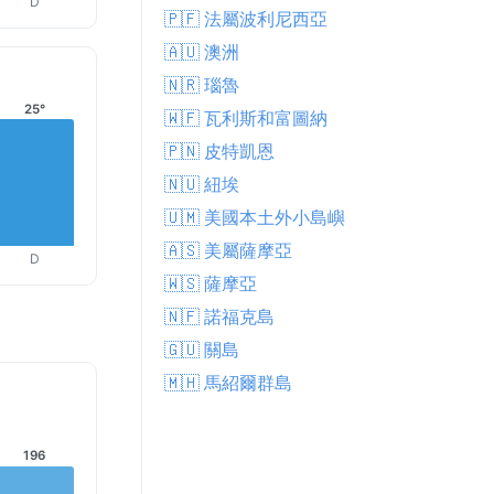
D
🇵🇫 法屬波利尼西亞
🇦🇺 澳洲
🇳🇷 瑙魯
25°
🇼🇫 瓦利斯和富圖納
🇵🇳 皮特凱恩
🇳🇺 紐埃
🇺🇲 美國本土外小島嶼
🇦🇸 美屬薩摩亞
D
🇼🇸 薩摩亞
🇳🇫 諾福克島
🇬🇺 關島
🇲🇭 馬紹爾群島
196