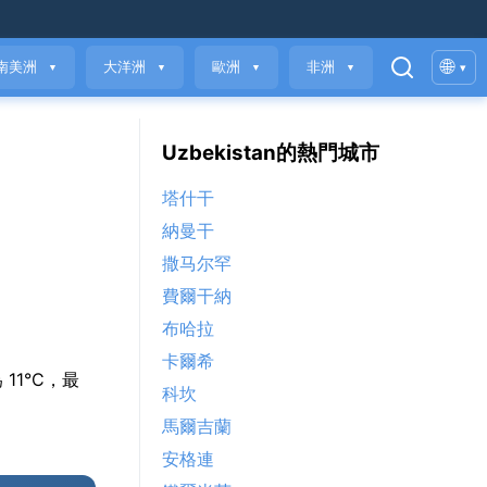
🌐
南美洲
大洋洲
歐洲
非洲
▾
▼
▼
▼
▼
Uzbekistan的熱門城市
塔什干
納曼干
撒马尔罕
費爾干納
布哈拉
卡爾希
為 11°C，最
科坎
馬爾吉蘭
安格連