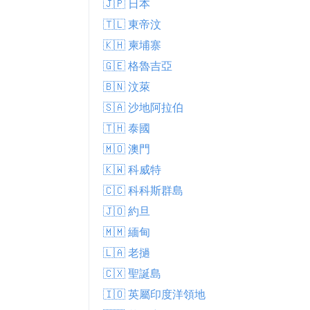
🇯🇵 日本
🇹🇱 東帝汶
🇰🇭 柬埔寨
🇬🇪 格魯吉亞
🇧🇳 汶萊
🇸🇦 沙地阿拉伯
🇹🇭 泰國
🇲🇴 澳門
🇰🇼 科威特
🇨🇨 科科斯群島
🇯🇴 約旦
🇲🇲 緬甸
🇱🇦 老撾
🇨🇽 聖誕島
🇮🇴 英屬印度洋領地