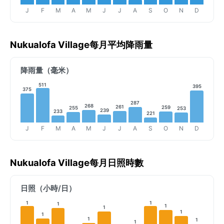
J
F
M
A
M
J
J
A
S
O
N
D
Nukualofa Village每月平均降雨量
降雨量（毫米）
511
395
375
287
268
261
259
255
253
239
233
221
J
F
M
A
M
J
J
A
S
O
N
D
Nukualofa Village每月日照時數
日照（小時/日）
1
1
1
1
1
1
1
1
1
1