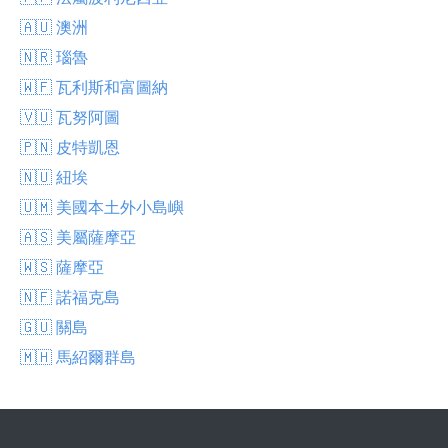
🇦🇺 澳洲
🇳🇷 瑙魯
🇼🇫 瓦利斯和富圖納
🇻🇺 瓦努阿圖
🇵🇳 皮特凱恩
🇳🇺 紐埃
🇺🇲 美國本土外小島嶼
🇦🇸 美屬薩摩亞
🇼🇸 薩摩亞
🇳🇫 諾福克島
🇬🇺 關島
🇲🇭 馬紹爾群島