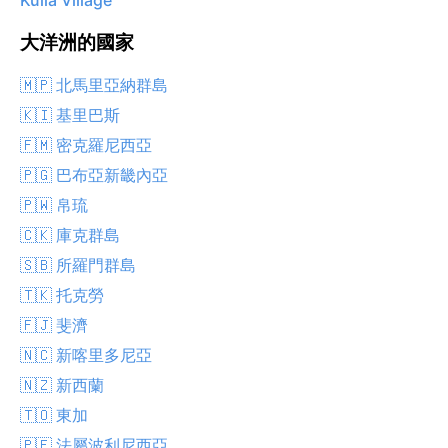
Kulia Village
大洋洲的國家
🇲🇵 北馬里亞納群島
🇰🇮 基里巴斯
🇫🇲 密克羅尼西亞
🇵🇬 巴布亞新畿內亞
🇵🇼 帛琉
🇨🇰 庫克群島
🇸🇧 所羅門群島
🇹🇰 托克勞
🇫🇯 斐濟
🇳🇨 新喀里多尼亞
🇳🇿 新西蘭
🇹🇴 東加
🇵🇫 法屬波利尼西亞