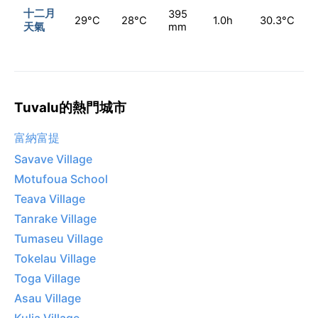
十二月
395
29°C
28°C
1.0h
30.3°C
天氣
mm
Tuvalu的熱門城市
富納富提
Savave Village
Motufoua School
Teava Village
Tanrake Village
Tumaseu Village
Tokelau Village
Toga Village
Asau Village