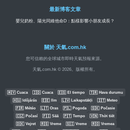
最新博客文章
嬰兒奶粉、陽光同維他命D：點樣影響小朋友成長？
關於 天氣.com.hk
您可信賴的全球城市即時天氣預報來源。
天氣.com.hk © 2026。版權所有。
🇲🇾
🇮🇩
🇪🇸
🇹🇷
Cuaca
Cuaca
El tiempo
Hava durumu
🇭🇺
🇪🇪
🇱🇻
🇮🇹
Időjárás
Ilm
Laikapstākļi
Meteo
🇫🇷
🇱🇹
🇵🇱
🇸🇰
Météo
Oras
Pogoda
Počasie
🇨🇿
🇫🇮
🇵🇹
🇻🇳
Počasí
Sää
Tempo
Thời tiết
🇩🇰
🇷🇸
🇸🇮
🇷🇴
Vejret
Vreme
Vreme
Vremea