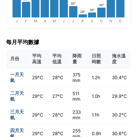
30°
30°
30°
29°
J
F
M
A
M
J
J
A
S
O
N
D
每月平均數據
平均
平均
降雨
日照
海水溫
月份
高溫
低溫
量
時數
度
一月天
375
29°C
28°C
1.2h
30.4°C
氣
mm
二月天
511
29°C
27°C
1.0h
29.9°C
氣
mm
三月天
233
29°C
28°C
1.1h
30.2°C
氣
mm
四月天
255
29°C
28°C
0.9h
30.6°C
氣
mm