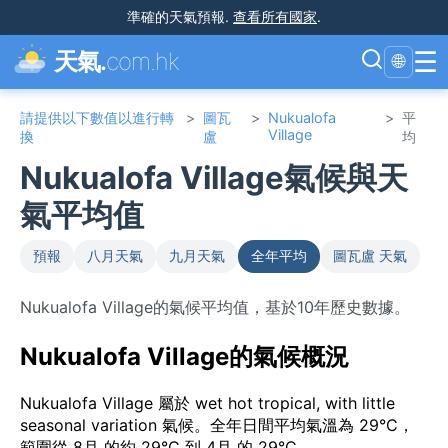
準確的天氣預報
.
查看所有國家
.
☰
天氣.
com.hk
🌐
請提供以下數值以進行轉
>
圖瓦
>
Nukualofa
>
平
Village
換
盧
均
Nukualofa Village氣候與天
氣平均值
預報
八月天氣
九月天氣
全年平均
圖瓦盧 天氣
Nukualofa Village的氣候平均值，基於10年歷史數據。
Nukualofa Village的氣候概況
Nukualofa Village 屬於 wet hot tropical, with little
seasonal variation 氣候。全年日間平均氣溫為 29°C，
範圍從 8月 的約 29°C 到 4月 的 29°C。