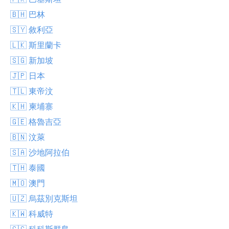
🇧🇭 巴林
🇸🇾 敘利亞
🇱🇰 斯里蘭卡
🇸🇬 新加坡
🇯🇵 日本
🇹🇱 東帝汶
🇰🇭 柬埔寨
🇬🇪 格魯吉亞
🇧🇳 汶萊
🇸🇦 沙地阿拉伯
🇹🇭 泰國
🇲🇴 澳門
🇺🇿 烏茲別克斯坦
🇰🇼 科威特
🇨🇨 科科斯群島