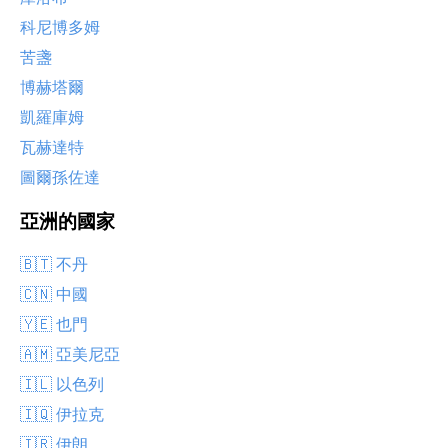
科尼博多姆
苦盞
博赫塔爾
凱羅庫姆
瓦赫達特
圖爾孫佐達
亞洲的國家
🇧🇹 不丹
🇨🇳 中國
🇾🇪 也門
🇦🇲 亞美尼亞
🇮🇱 以色列
🇮🇶 伊拉克
🇮🇷 伊朗