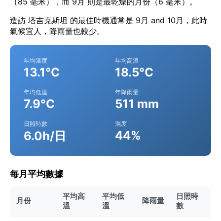
（85 毫米），而 9月 則是最乾燥的月份（6 毫米）。
造訪 塔吉克斯坦 的最佳時機通常是 9月 and 10月，此時
氣候宜人，降雨量也較少。
年均溫度
年均高溫
13.1°C
18.5°C
年均低溫
年降雨量
7.9°C
511 mm
日照時數
濕度
44%
6.0h/日
每月平均數據
平均高
平均低
日照時
月份
降雨量
溫
溫
數