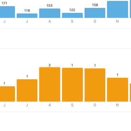
171
158
153
122
118
J
J
A
S
O
N
2
1
1
1
1
1
J
J
A
S
O
N