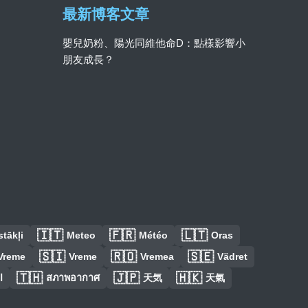
最新博客文章
嬰兒奶粉、陽光同維他命D：點樣影響小
朋友成長？
🇮🇹
🇫🇷
🇱🇹
tākļi
Meteo
Météo
Oras
🇸🇮
🇷🇴
🇸🇪
Vreme
Vreme
Vremea
Vädret
🇹🇭
🇯🇵
🇭🇰
ا
สภาพอากาศ
天気
天氣