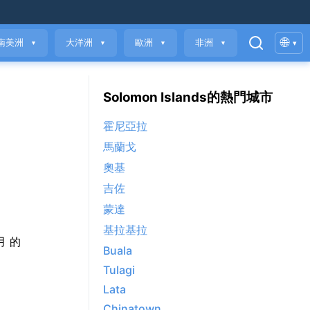
🌐
南美洲
大洋洲
歐洲
非洲
▾
▼
▼
▼
▼
Solomon Islands的熱門城市
霍尼亞拉
馬蘭戈
奧基
吉佐
蒙達
基拉基拉
2月 的
Buala
Tulagi
Lata
Chinatown