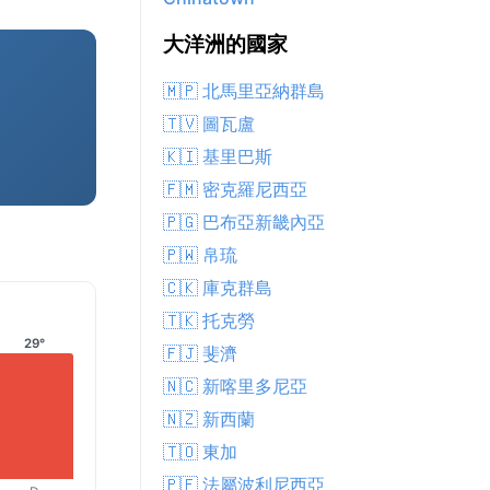
大洋洲的國家
🇲🇵 北馬里亞納群島
🇹🇻 圖瓦盧
🇰🇮 基里巴斯
🇫🇲 密克羅尼西亞
🇵🇬 巴布亞新畿內亞
🇵🇼 帛琉
🇨🇰 庫克群島
🇹🇰 托克勞
29°
🇫🇯 斐濟
🇳🇨 新喀里多尼亞
🇳🇿 新西蘭
🇹🇴 東加
🇵🇫 法屬波利尼西亞