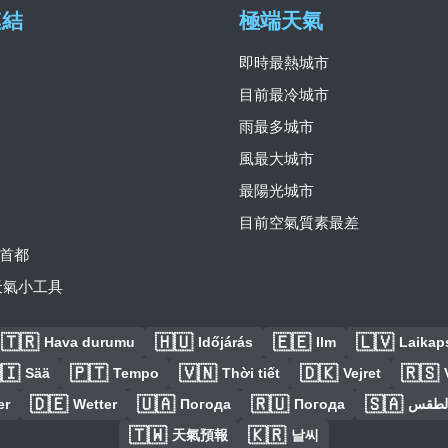
連結
極端天氣
即時最熱城市
目前最冷城市
雨最多城市
風最大城市
最陽光城市
目前空氣質素最差
首都
費天氣小工具
🇹🇷
🇭🇺
🇪🇪
🇱🇻
Hava durumu
Időjárás
Ilm
Laikaps
🇮
🇵🇹
🇻🇳
🇩🇰
🇷🇸
Sää
Tempo
Thời tiết
Vejret
🇩🇪
🇺🇦
🇷🇺
🇸🇦
er
Wetter
Погода
Погода
الطق
🇹🇼
🇰🇷
天氣預報
날씨