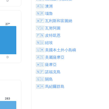
D
🇦🇺 澳洲
🇳🇷 瑙魯
🇼🇫 瓦利斯和富圖納
27°
🇻🇺 瓦努阿圖
🇵🇳 皮特凱恩
🇳🇺 紐埃
🇺🇲 美國本土外小島嶼
🇦🇸 美屬薩摩亞
D
🇼🇸 薩摩亞
🇳🇫 諾福克島
🇬🇺 關島
🇲🇭 馬紹爾群島
283