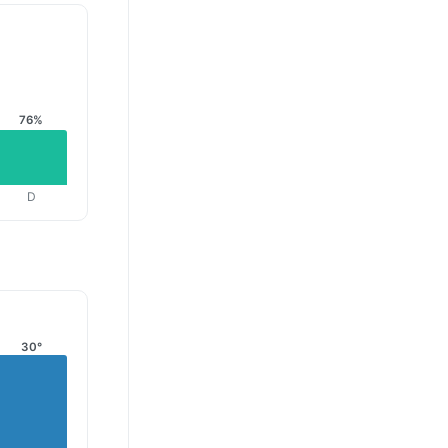
76%
D
30°