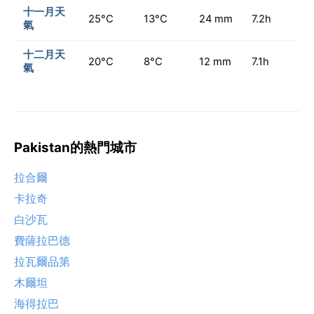
十一月天
25°C
13°C
24 mm
7.2h
氣
十二月天
20°C
8°C
12 mm
7.1h
氣
Pakistan的熱門城市
拉合爾
卡拉奇
白沙瓦
費薩拉巴德
拉瓦爾品第
木爾坦
海得拉巴