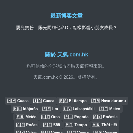
最新博客文章
嬰兒奶粉、陽光同維他命D：點樣影響小朋友成長？
關於 天氣.com.hk
您可信賴的全球城市即時天氣預報來源。
天氣.com.hk © 2026。版權所有。
🇲🇾
🇮🇩
🇪🇸
🇹🇷
Cuaca
Cuaca
El tiempo
Hava durumu
🇭🇺
🇪🇪
🇱🇻
🇮🇹
Időjárás
Ilm
Laikapstākļi
Meteo
🇫🇷
🇱🇹
🇵🇱
🇸🇰
Météo
Oras
Pogoda
Počasie
🇨🇿
🇫🇮
🇵🇹
🇻🇳
Počasí
Sää
Tempo
Thời tiết
🇩🇰
🇷🇸
🇸🇮
🇷🇴
Vejret
Vreme
Vreme
Vremea