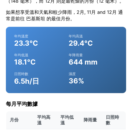
（148 毫米），而 12月 則是最乾燥的月份（12 毫米）。
如果想享受溫和天氣和較少降雨，2月, 11月 and 12月 通
常是前往 巴基斯坦 的最佳月份。
年均溫度
年均高溫
23.3°C
29.4°C
年均低溫
年降雨量
18.1°C
644 mm
日照時數
濕度
36%
6.5h/日
每月平均數據
平均高
平均低
日照時
月份
降雨量
溫
溫
數