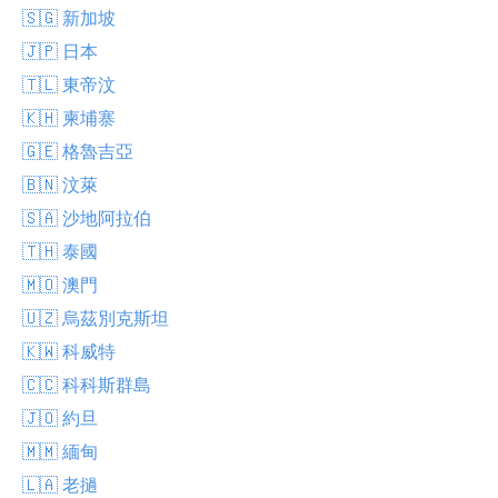
🇸🇬 新加坡
🇯🇵 日本
🇹🇱 東帝汶
🇰🇭 柬埔寨
🇬🇪 格魯吉亞
🇧🇳 汶萊
🇸🇦 沙地阿拉伯
🇹🇭 泰國
🇲🇴 澳門
🇺🇿 烏茲別克斯坦
🇰🇼 科威特
🇨🇨 科科斯群島
🇯🇴 約旦
🇲🇲 緬甸
🇱🇦 老撾