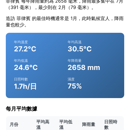
菲律賓 每年降雨量約為 2658 毫米，降雨最多集中在 7月
（391 毫米），最少則在 2月（79 毫米）。
造訪 菲律賓 的最佳時機通常是 1月，此時氣候宜人，降雨
量也較少。
年均溫度
年均高溫
27.2°C
30.5°C
年均低溫
年降雨量
24.6°C
2658 mm
日照時數
濕度
75%
1.7h/日
每月平均數據
平均高
平均低
日照時
月份
降雨量
溫
溫
數