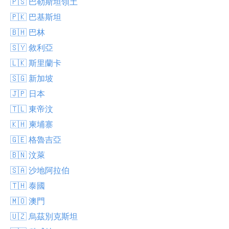
🇵🇸 巴勒斯坦領土
🇵🇰 巴基斯坦
🇧🇭 巴林
🇸🇾 敘利亞
🇱🇰 斯里蘭卡
🇸🇬 新加坡
🇯🇵 日本
🇹🇱 東帝汶
🇰🇭 柬埔寨
🇬🇪 格魯吉亞
🇧🇳 汶萊
🇸🇦 沙地阿拉伯
🇹🇭 泰國
🇲🇴 澳門
🇺🇿 烏茲別克斯坦