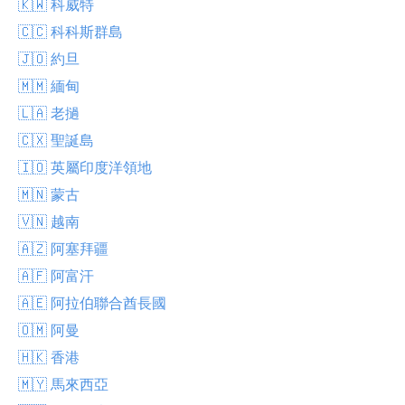
🇰🇼 科威特
🇨🇨 科科斯群島
🇯🇴 約旦
🇲🇲 緬甸
🇱🇦 老撾
🇨🇽 聖誕島
🇮🇴 英屬印度洋領地
🇲🇳 蒙古
🇻🇳 越南
🇦🇿 阿塞拜疆
🇦🇫 阿富汗
🇦🇪 阿拉伯聯合酋長國
🇴🇲 阿曼
🇭🇰 香港
🇲🇾 馬來西亞