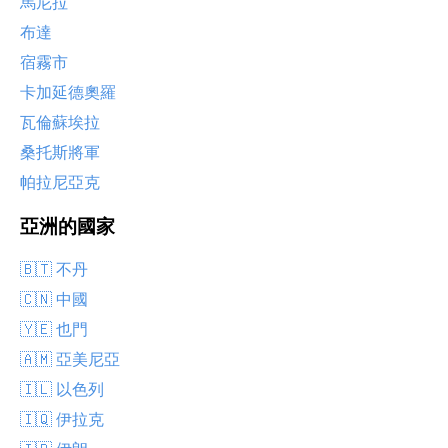
馬尼拉
布達
宿霧市
卡加延德奧羅
瓦倫蘇埃拉
桑托斯將軍
帕拉尼亞克
亞洲的國家
🇧🇹 不丹
🇨🇳 中國
🇾🇪 也門
🇦🇲 亞美尼亞
🇮🇱 以色列
🇮🇶 伊拉克