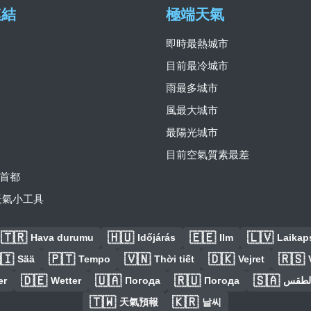
連結
極端天氣
即時最熱城市
目前最冷城市
雨最多城市
風最大城市
最陽光城市
目前空氣質素最差
首都
費天氣小工具
🇹🇷
🇭🇺
🇪🇪
🇱🇻
Hava durumu
Időjárás
Ilm
Laikaps
🇮
🇵🇹
🇻🇳
🇩🇰
🇷🇸
Sää
Tempo
Thời tiết
Vejret
🇩🇪
🇺🇦
🇷🇺
🇸🇦
er
Wetter
Погода
Погода
الطق
🇹🇼
🇰🇷
天氣預報
날씨