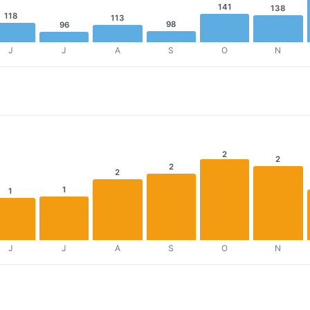
141
138
118
113
98
96
J
J
A
S
O
N
2
2
2
2
1
1
J
J
A
S
O
N