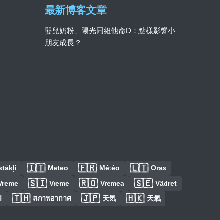
最新博客文章
嬰兒奶粉、陽光同維他命D：點樣影響小
朋友成長？
🇮🇹
🇫🇷
🇱🇹
tākļi
Meteo
Météo
Oras
🇸🇮
🇷🇴
🇸🇪
Vreme
Vreme
Vremea
Vädret
🇹🇭
🇯🇵
🇭🇰
ا
สภาพอากาศ
天気
天氣