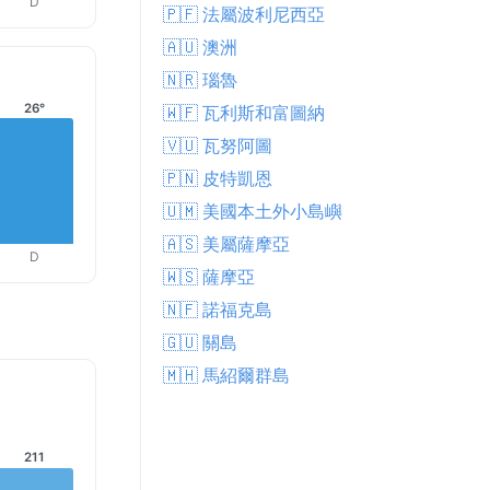
D
🇵🇫 法屬波利尼西亞
🇦🇺 澳洲
🇳🇷 瑙魯
26°
🇼🇫 瓦利斯和富圖納
🇻🇺 瓦努阿圖
🇵🇳 皮特凱恩
🇺🇲 美國本土外小島嶼
🇦🇸 美屬薩摩亞
D
🇼🇸 薩摩亞
🇳🇫 諾福克島
🇬🇺 關島
🇲🇭 馬紹爾群島
211