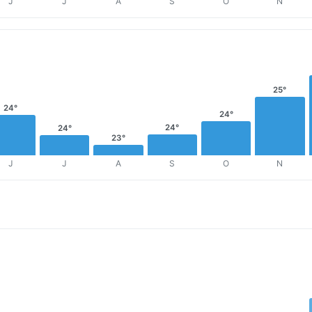
J
J
A
S
O
N
25°
24°
24°
24°
24°
23°
J
J
A
S
O
N