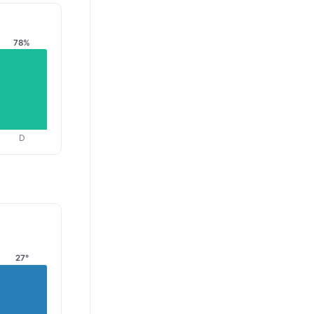
78%
D
27°