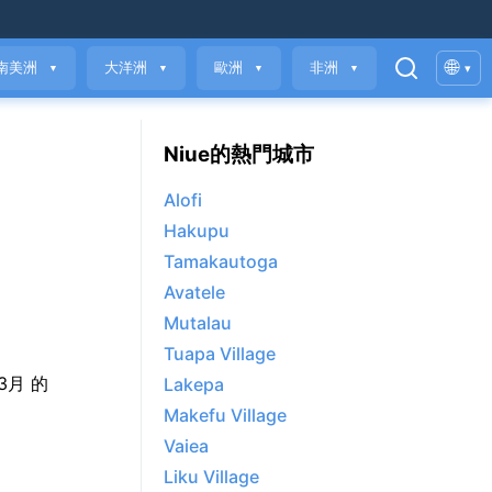
🌐
南美洲
大洋洲
歐洲
非洲
▾
▼
▼
▼
▼
Niue的熱門城市
Alofi
Hakupu
Tamakautoga
Avatele
Mutalau
Tuapa Village
 3月 的
Lakepa
Makefu Village
Vaiea
Liku Village