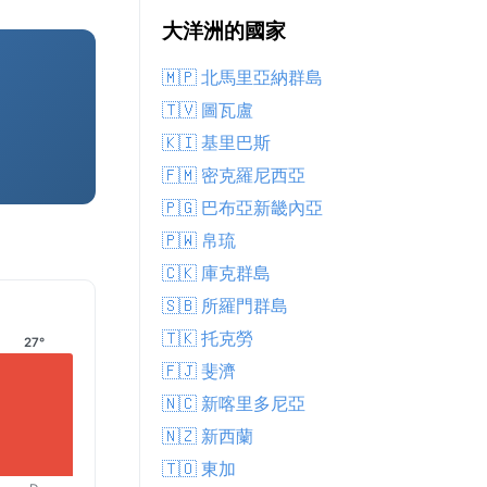
大洋洲的國家
🇲🇵 北馬里亞納群島
🇹🇻 圖瓦盧
🇰🇮 基里巴斯
🇫🇲 密克羅尼西亞
🇵🇬 巴布亞新畿內亞
🇵🇼 帛琉
🇨🇰 庫克群島
🇸🇧 所羅門群島
🇹🇰 托克勞
27°
🇫🇯 斐濟
🇳🇨 新喀里多尼亞
🇳🇿 新西蘭
🇹🇴 東加