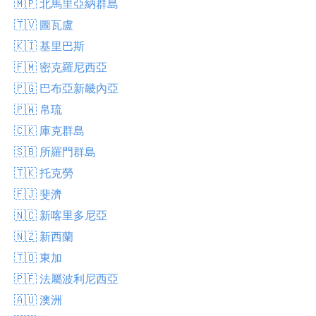
🇲🇵 北馬里亞納群島
🇹🇻 圖瓦盧
🇰🇮 基里巴斯
🇫🇲 密克羅尼西亞
🇵🇬 巴布亞新畿內亞
🇵🇼 帛琉
🇨🇰 庫克群島
🇸🇧 所羅門群島
🇹🇰 托克勞
🇫🇯 斐濟
🇳🇨 新喀里多尼亞
🇳🇿 新西蘭
🇹🇴 東加
🇵🇫 法屬波利尼西亞
🇦🇺 澳洲