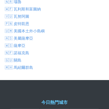
🇳🇷 瑙魯
🇼🇫 瓦利斯和富圖納
🇻🇺 瓦努阿圖
🇵🇳 皮特凱恩
🇺🇲 美國本土外小島嶼
🇦🇸 美屬薩摩亞
🇼🇸 薩摩亞
🇳🇫 諾福克島
🇬🇺 關島
🇲🇭 馬紹爾群島
今日熱門城市