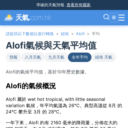
準確的天氣預報
.
查看所有國家
.
☰
天氣.
com.hk
🌐
請提供以下數值以進行轉換
>
紐埃
>
Alofi
>
平均
Alofi氣候與天氣平均值
預報
八月天氣
九月天氣
全年平均
紐埃 天氣
Alofi的氣候平均值，基於10年歷史數據。
Alofi的氣候概況
Alofi 屬於 wet hot tropical, with little seasonal
variation 氣候，年平均氣溫為 26°C。典型高溫從 8月 的
24°C 攀升至 3月 的 28°C。
一年下來，Alofi 約有 2160 毫米的降雨量，分佈在大約