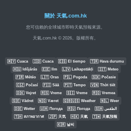
關於 天氣.com.hk
您可信賴的全球城市即時天氣預報來源。
天氣.com.hk © 2026。版權所有。
🇲🇾
🇮🇩
🇪🇸
🇹🇷
Cuaca
Cuaca
El tiempo
Hava durumu
🇭🇺
🇪🇪
🇱🇻
🇮🇹
Időjárás
Ilm
Laikapstākļi
Meteo
🇫🇷
🇱🇹
🇵🇱
🇸🇰
Météo
Oras
Pogoda
Počasie
🇨🇿
🇫🇮
🇵🇹
🇻🇳
Počasí
Sää
Tempo
Thời tiết
🇩🇰
🇷🇸
🇸🇮
🇷🇴
Vejret
Vreme
Vreme
Vremea
🇸🇪
🇳🇴
🇬🇧🇺🇸
🇳🇱
Vädret
Været
Weather
Weer
🇩🇪
🇺🇦
🇷🇺
🇸🇦
Wetter
Погода
Погода
الطقس
🇹🇭
🇯🇵
🇭🇰
🇹🇼
สภาพอากาศ
天気
天氣
天氣預報
🇰🇷
날씨