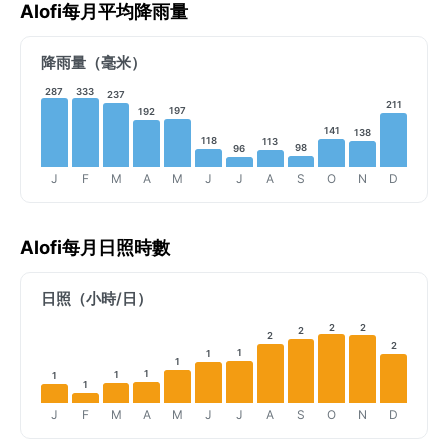
Alofi每月平均降雨量
降雨量（毫米）
287
333
237
211
197
192
141
138
118
113
98
96
J
F
M
A
M
J
J
A
S
O
N
D
Alofi每月日照時數
日照（小時/日）
2
2
2
2
2
1
1
1
1
1
1
1
J
F
M
A
M
J
J
A
S
O
N
D