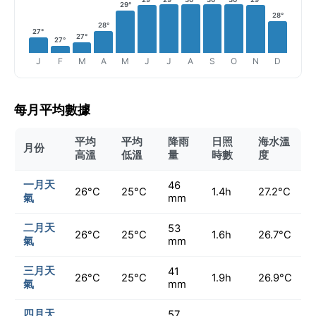
29°
28°
28°
27°
27°
27°
J
F
M
A
M
J
J
A
S
O
N
D
每月平均數據
平均
平均
降雨
日照
海水溫
月份
高溫
低溫
量
時數
度
一月天
46
26°C
25°C
1.4h
27.2°C
氣
mm
二月天
53
26°C
25°C
1.6h
26.7°C
氣
mm
三月天
41
26°C
25°C
1.9h
26.9°C
氣
mm
四月天
57