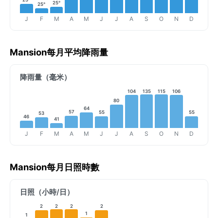
25°
25°
J
F
M
A
M
J
J
A
S
O
N
D
Mansion每月平均降雨量
降雨量（毫米）
104
135
115
106
80
64
57
55
55
53
46
41
J
F
M
A
M
J
J
A
S
O
N
D
Mansion每月日照時數
日照（小時/日）
2
2
2
2
1
1