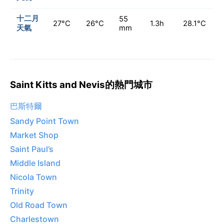
十二月
55
27°C
26°C
1.3h
28.1°C
天氣
mm
Saint Kitts and Nevis的熱門城市
巴斯特爾
Sandy Point Town
Market Shop
Saint Paul’s
Middle Island
Nicola Town
Trinity
Old Road Town
Charlestown