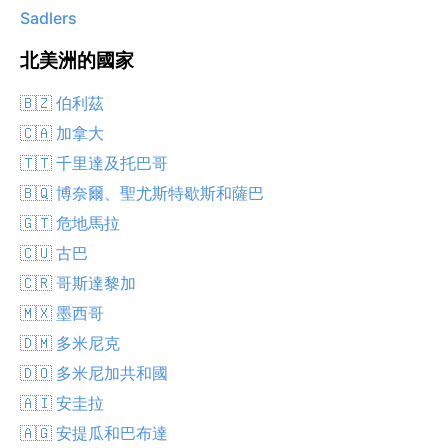
Sadlers
北美洲的國家
🇧🇿 伯利茲
🇨🇦 加拿大
🇹🇹 千里達及托巴哥
🇧🇶 博奈爾、聖尤斯特歇斯和薩巴
🇬🇹 危地馬拉
🇨🇺 古巴
🇨🇷 哥斯達黎加
🇲🇽 墨西哥
🇩🇲 多米尼克
🇩🇴 多米尼加共和國
🇦🇮 安圭拉
🇦🇬 安提瓜和巴布達