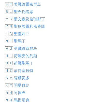
🇻🇮 美屬維爾京群島
🇧🇱 聖巴托洛繆
🇻🇨 聖文森及格瑞那丁
🇵🇲 聖皮埃爾和密克隆
🇱🇨 聖盧西亞
🇲🇫 聖馬丁
🇻🇬 英屬維京群島
🇳🇱 荷屬安的列斯
🇸🇽 荷屬聖馬丁
🇲🇸 蒙特塞拉特
🇸🇻 薩爾瓦多
🇰🇾 開曼群島
🇦🇼 阿魯巴
🇲🇶 馬提尼克