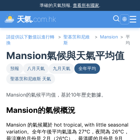
準確的天氣預報
.
查看所有國家
.
☰
天氣.
com.hk
🌐
請提供以下數值以進行轉
>
聖基茨和尼維
>
Mansion
>
平
換
斯
均
Mansion氣候與天氣平均值
預報
八月天氣
九月天氣
全年平均
聖基茨和尼維斯 天氣
Mansion的氣候平均值，基於10年歷史數據。
Mansion的氣候概況
Mansion 的氣候屬於 hot tropical, with little seasonal
variation。全年午後平均氣溫為 27°C，夜間為 26°C，
最涼爽的月份是 2月（26°C），最溫暖的月份是 9月