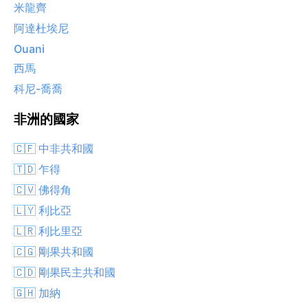
米龍齊
阿達杜埃尼
Ouani
西馬
科尼-喬喬
非洲的國家
🇨🇫 中非共和國
🇹🇩 乍得
🇨🇻 佛得角
🇱🇾 利比亞
🇱🇷 利比里亞
🇨🇬 剛果共和國
🇨🇩 剛果民主共和國
🇬🇭 加納