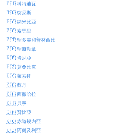
🇨🇮 科特迪瓦
🇹🇳 突尼斯
🇳🇦 納米比亞
🇸🇴 索馬里
🇸🇹 聖多美和普林西比
🇸🇭 聖赫勒拿
🇰🇪 肯尼亞
🇲🇿 莫桑比克
🇱🇸 萊索托
🇸🇩 蘇丹
🇪🇭 西撒哈拉
🇧🇯 貝寧
🇿🇲 贊比亞
🇬🇶 赤道幾內亞
🇩🇿 阿爾及利亞