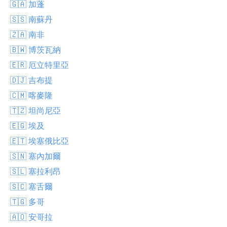
🇬🇦 加蓬
🇸🇸 南蘇丹
🇿🇦 南非
🇧🇼 博茨瓦納
🇪🇷 厄立特里亞
🇩🇯 吉布提
🇨🇲 喀麥隆
🇹🇿 坦尚尼亞
🇪🇬 埃及
🇪🇹 埃塞俄比亞
🇸🇳 塞內加爾
🇸🇱 塞拉利昂
🇸🇨 塞舌爾
🇹🇬 多哥
🇦🇴 安哥拉