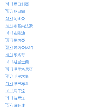
🇳🇬 尼日利亞
🇳🇪 尼日爾
🇬🇲 岡比亞
🇧🇫 布基納法索
🇧🇮 布隆迪
🇬🇳 幾內亞
🇬🇼 幾內亞比紹
🇲🇦 摩洛哥
🇸🇿 斯威士蘭
🇲🇷 毛里塔尼亞
🇲🇺 毛里求斯
🇿🇼 津巴布韋
🇺🇬 烏干達
🇷🇪 留尼汪
🇷🇼 盧旺達