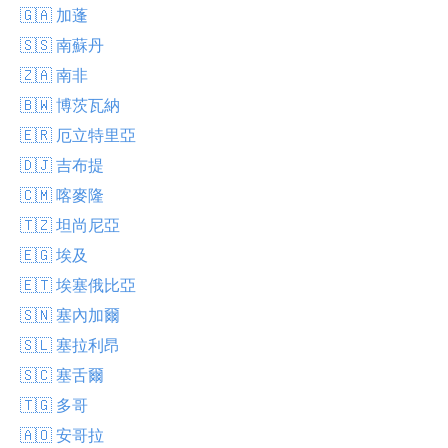
🇬🇦 加蓬
🇸🇸 南蘇丹
🇿🇦 南非
🇧🇼 博茨瓦納
🇪🇷 厄立特里亞
🇩🇯 吉布提
🇨🇲 喀麥隆
🇹🇿 坦尚尼亞
🇪🇬 埃及
🇪🇹 埃塞俄比亞
🇸🇳 塞內加爾
🇸🇱 塞拉利昂
🇸🇨 塞舌爾
🇹🇬 多哥
🇦🇴 安哥拉