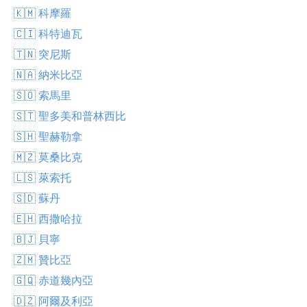
🇰🇲 科摩羅
🇨🇮 科特迪瓦
🇹🇳 突尼斯
🇳🇦 納米比亞
🇸🇴 索馬里
🇸🇹 聖多美和普林西比
🇸🇭 聖赫勒拿
🇲🇿 莫桑比克
🇱🇸 萊索托
🇸🇩 蘇丹
🇪🇭 西撒哈拉
🇧🇯 貝寧
🇿🇲 贊比亞
🇬🇶 赤道幾內亞
🇩🇿 阿爾及利亞