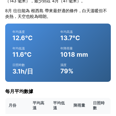
（143 毫米），最少則在 4月（41 毫米）。
8月 往往能為 根西島 帶來最舒適的條件，白天溫暖但不
炎熱，天空也較為晴朗。
年均溫度
年均高溫
12.6°C
13.7°C
年均低溫
年降雨量
11.6°C
1018 mm
日照時數
濕度
79%
3.1h/日
每月平均數據
平均高
平均低
日照時
月份
降雨量
溫
溫
數