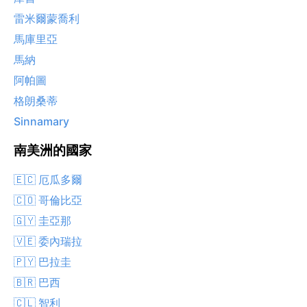
雷米爾蒙喬利
馬庫里亞
馬納
阿帕圖
格朗桑蒂
Sinnamary
南美洲的國家
🇪🇨 厄瓜多爾
🇨🇴 哥倫比亞
🇬🇾 圭亞那
🇻🇪 委內瑞拉
🇵🇾 巴拉圭
🇧🇷 巴西
🇨🇱 智利