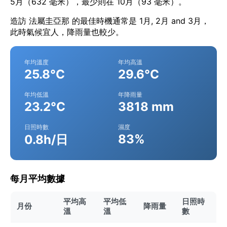
5月（632 毫米），最少則在 10月（93 毫米）。
造訪 法屬圭亞那 的最佳時機通常是 1月, 2月 and 3月，
此時氣候宜人，降雨量也較少。
年均溫度
年均高溫
25.8°C
29.6°C
年均低溫
年降雨量
23.2°C
3818 mm
日照時數
濕度
83%
0.8h/日
每月平均數據
平均高
平均低
日照時
月份
降雨量
溫
溫
數