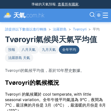
準確的天氣預報
.
查看所有國家
.
☰
天氣.
com.hk
🌐
請提供以下數值以進行轉換
>
法羅群島
>
Tvøroyri
>
平均
Tvøroyri氣候與天氣平均值
預報
八月天氣
九月天氣
全年平均
法羅群島 天氣
Tvøroyri的氣候平均值，基於10年歷史數據。
Tvøroyri的氣候概況
Tvøroyri 的氣候屬於 cool temperate, with little
seasonal variation。全年午後平均氣溫為 9°C，夜間為
7°C，最涼爽的月份是 3月（6°C），最溫暖的月份是 8月
（11°C）。