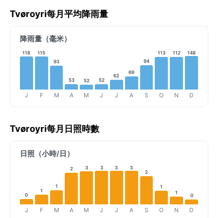
Tvøroyri每月平均降雨量
降雨量（毫米）
118
115
148
113
112
94
93
69
62
53
52
52
J
F
M
A
M
J
J
A
S
O
N
D
Tvøroyri每月日照時數
日照（小時/日）
3
3
3
3
2
2
1
1
1
1
0
0
J
F
M
A
M
J
J
A
S
O
N
D