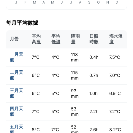
J
F
M
A
M
J
J
A
S
O
N
D
每月平均數據
平均
平均
降雨
日照
海水溫
月份
高溫
低溫
量
時數
度
一月天
118
7°C
4°C
0.4h
7.5°C
氣
mm
二月天
115
6°C
4°C
0.7h
7.0°C
氣
mm
三月天
93
6°C
5°C
1.0h
6.9°C
氣
mm
四月天
53
7°C
5°C
2.2h
7.2°C
氣
mm
五月天
52
8°C
7°C
2.6h
8.2°C
氣
mm