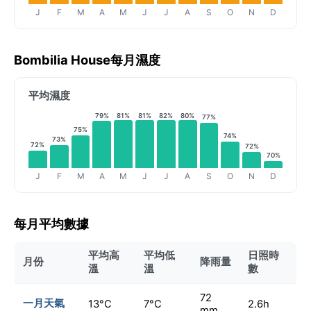
J
F
M
A
M
J
J
A
S
O
N
D
Bombilia House每月濕度
平均濕度
79%
81%
81%
82%
80%
77%
75%
74%
73%
72%
72%
70%
J
F
M
A
M
J
J
A
S
O
N
D
每月平均數據
平均高
平均低
日照時
月份
降雨量
溫
溫
數
72
一月天氣
13°C
7°C
2.6h
mm