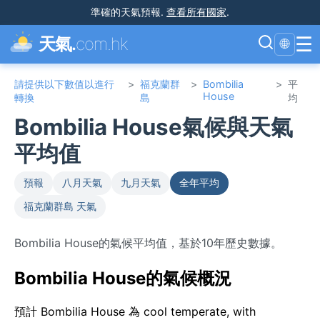
準確的天氣預報
.
查看所有國家
.
☰
天氣.
com.hk
🌐
請提供以下數值以進行
>
福克蘭群
>
Bombilia
>
平
House
轉換
島
均
Bombilia House氣候與天氣
平均值
預報
八月天氣
九月天氣
全年平均
福克蘭群島 天氣
Bombilia House的氣候平均值，基於10年歷史數據。
Bombilia House的氣候概況
預計 Bombilia House 為 cool temperate, with