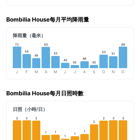
Bombilia House每月平均降雨量
降雨量（毫米）
72
63
69
54
53
52
51
49
46
45
42
42
J
F
M
A
M
J
J
A
S
O
N
D
Bombilia House每月日照時數
日照（小時/日）
3
3
2
2
3
3
2
1
1
1
1
1