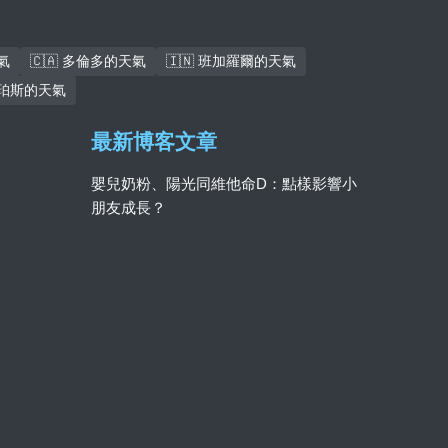
氣
🇨🇦 多倫多的天氣
🇮🇳 班加羅爾的天氣
 珀斯的天氣
最新博客文章
嬰兒奶粉、陽光同維他命D：點樣影響小
朋友成長？