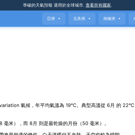
準確的天氣預報
適用於全球城市
.
查看所有國家
.
亞洲
北美洲
南極洲
▼
▼
▼
easonal variation 氣候，年平均氣溫為 19°C。典型高溫從 6月 的 22
98 毫米），而 8月 則是最乾燥的月份（50 毫米）。
能為 厄瓜多爾 帶來最舒適的條件，白天溫暖但不炎熱，天空也較為晴朗。