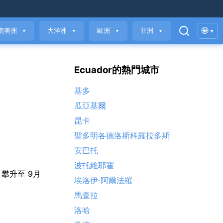
🌐
南美洲
大洋洲
歐洲
非洲
▾
▼
▼
▼
▼
Ecuador的熱門城市
基多
瓜亞基爾
昆卡
聖多明各德洛斯科羅拉多斯
安巴托
波托維耶霍
°C 攀升至 9月
埃洛伊·阿爾法羅
馬查拉
洛哈