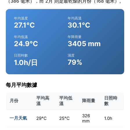
（386 毫米），而 2月 則是最乾燥的月份（168 毫米）。
年均溫度
年均高溫
27.1°C
30.1°C
年均低溫
年降雨量
24.9°C
3405 mm
日照時數
濕度
79%
1.0h/日
每月平均數據
平均高
平均低
日照時
月份
降雨量
溫
溫
數
326
一月天氣
29°C
25°C
1.0h
mm