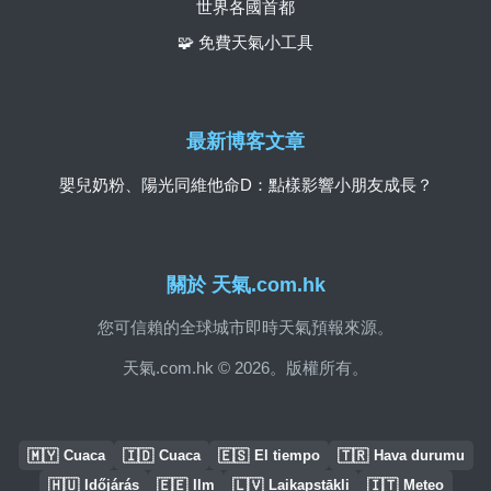
世界各國首都
🧩 免費天氣小工具
最新博客文章
嬰兒奶粉、陽光同維他命D：點樣影響小朋友成長？
關於 天氣.com.hk
您可信賴的全球城市即時天氣預報來源。
天氣.com.hk © 2026。版權所有。
🇲🇾
🇮🇩
🇪🇸
🇹🇷
Cuaca
Cuaca
El tiempo
Hava durumu
🇭🇺
🇪🇪
🇱🇻
🇮🇹
Időjárás
Ilm
Laikapstākļi
Meteo