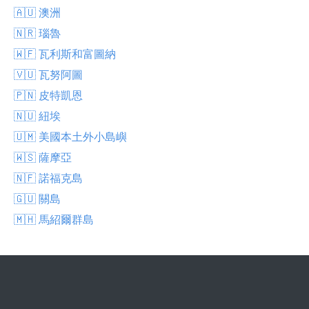
🇦🇺 澳洲
🇳🇷 瑙魯
🇼🇫 瓦利斯和富圖納
🇻🇺 瓦努阿圖
🇵🇳 皮特凱恩
🇳🇺 紐埃
🇺🇲 美國本土外小島嶼
🇼🇸 薩摩亞
🇳🇫 諾福克島
🇬🇺 關島
🇲🇭 馬紹爾群島