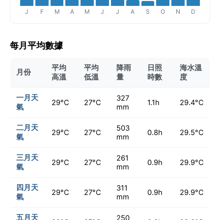
J
F
M
A
M
J
J
A
S
O
N
D
每月平均數據
平均
平均
降雨
日照
海水溫
月份
高溫
低溫
量
時數
度
一月天
327
29°C
27°C
1.1h
29.4°C
氣
mm
二月天
503
29°C
27°C
0.8h
29.5°C
氣
mm
三月天
261
29°C
27°C
0.9h
29.9°C
氣
mm
四月天
311
29°C
27°C
0.9h
29.9°C
氣
mm
五月天
250