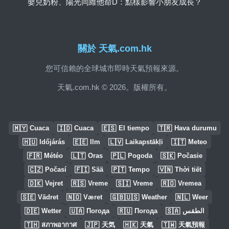
嬰兒奶粉、陽光同維他命D：點樣影響小朋友成長？
關於 天氣.com.hk
您可信賴的全球城市即時天氣預報來源。
天氣.com.hk © 2026。版權所有。
🇲🇾
🇮🇩
🇪🇸
🇹🇷
Cuaca
Cuaca
El tiempo
Hava durumu
🇭🇺
🇪🇪
🇱🇻
🇮🇹
Időjárás
Ilm
Laikapstākļi
Meteo
🇫🇷
🇱🇹
🇵🇱
🇸🇰
Météo
Oras
Pogoda
Počasie
🇨🇿
🇫🇮
🇵🇹
🇻🇳
Počasí
Sää
Tempo
Thời tiết
🇩🇰
🇷🇸
🇸🇮
🇷🇴
Vejret
Vreme
Vreme
Vremea
🇸🇪
🇳🇴
🇬🇧🇺🇸
🇳🇱
Vädret
Været
Weather
Weer
🇩🇪
🇺🇦
🇷🇺
🇸🇦
Wetter
Погода
Погода
الطقس
🇹🇭
🇯🇵
🇭🇰
🇹🇼
สภาพอากาศ
天気
天氣
天氣預報