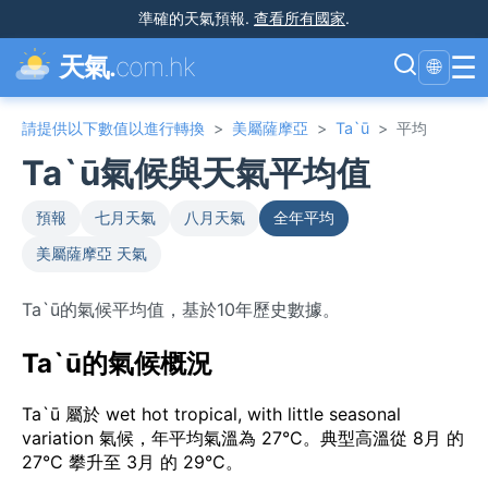
準確的天氣預報
.
查看所有國家
.
☰
天氣.
com.hk
🌐
請提供以下數值以進行轉換
>
美屬薩摩亞
>
Ta`ū
>
平均
Ta`ū氣候與天氣平均值
預報
七月天氣
八月天氣
全年平均
美屬薩摩亞 天氣
Ta`ū的氣候平均值，基於10年歷史數據。
Ta`ū的氣候概況
Ta`ū 屬於 wet hot tropical, with little seasonal
variation 氣候，年平均氣溫為 27°C。典型高溫從 8月 的
27°C 攀升至 3月 的 29°C。