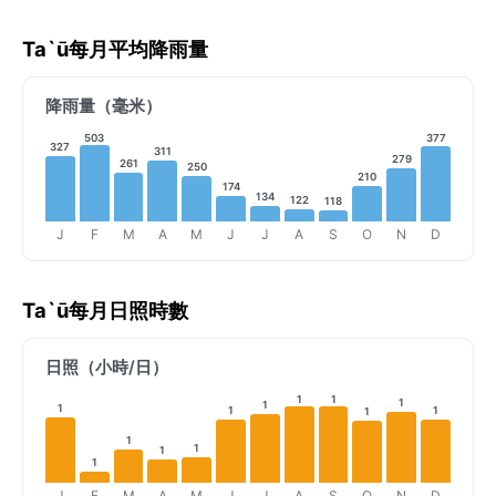
Ta`ū每月平均降雨量
降雨量（毫米）
503
377
327
311
279
261
250
210
174
134
122
118
J
F
M
A
M
J
J
A
S
O
N
D
Ta`ū每月日照時數
日照（小時/日）
1
1
1
1
1
1
1
1
1
1
1
1
J
F
M
A
M
J
J
A
S
O
N
D