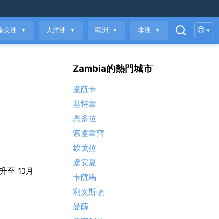
🌐
南美洲
大洋洲
歐洲
非洲
▾
▼
▼
▼
▼
Zambia的熱門城市
盧薩卡
基特韋
恩多拉
索盧韋齊
欽戈拉
盧安夏
攀升至 10月
卡薩馬
利文斯頓
曼薩