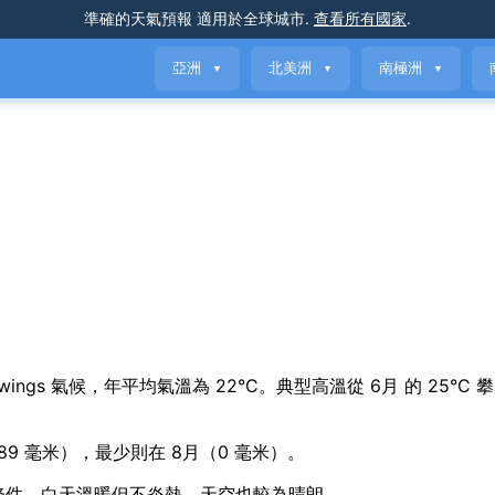
準確的天氣預報
適用於全球城市
.
查看所有國家
.
亞洲
北美洲
南極洲
▼
▼
▼
sonal swings 氣候，年平均氣溫為 22°C。典型高溫從 6月 的 25°C 
89 毫米），最少則在 8月（0 毫米）。
最舒適的條件，白天溫暖但不炎熱，天空也較為晴朗。