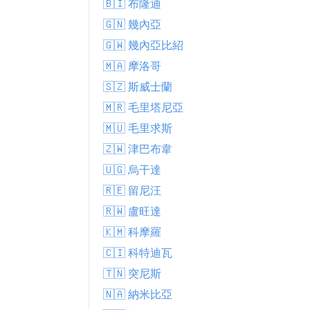
🇧🇮 布隆迪
🇬🇳 幾內亞
🇬🇼 幾內亞比紹
🇲🇦 摩洛哥
🇸🇿 斯威士蘭
🇲🇷 毛里塔尼亞
🇲🇺 毛里求斯
🇿🇼 津巴布韋
🇺🇬 烏干達
🇷🇪 留尼汪
🇷🇼 盧旺達
🇰🇲 科摩羅
🇨🇮 科特迪瓦
🇹🇳 突尼斯
🇳🇦 納米比亞