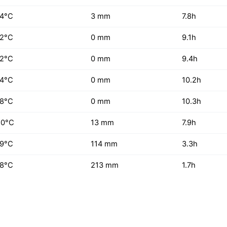
14°C
3 mm
7.8h
12°C
0 mm
9.1h
12°C
0 mm
9.4h
14°C
0 mm
10.2h
18°C
0 mm
10.3h
20°C
13 mm
7.9h
19°C
114 mm
3.3h
18°C
213 mm
1.7h