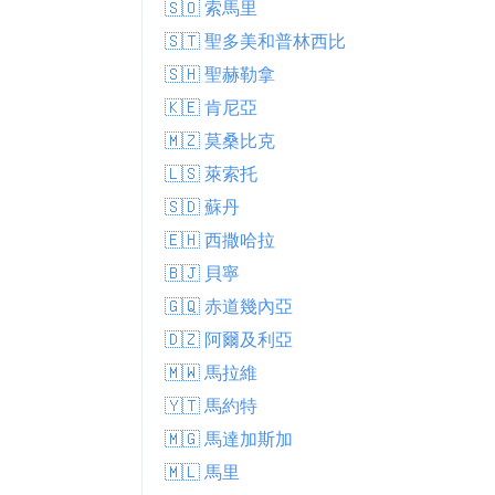
🇸🇴 索馬里
🇸🇹 聖多美和普林西比
🇸🇭 聖赫勒拿
🇰🇪 肯尼亞
🇲🇿 莫桑比克
🇱🇸 萊索托
🇸🇩 蘇丹
🇪🇭 西撒哈拉
🇧🇯 貝寧
🇬🇶 赤道幾內亞
🇩🇿 阿爾及利亞
🇲🇼 馬拉維
🇾🇹 馬約特
🇲🇬 馬達加斯加
🇲🇱 馬里