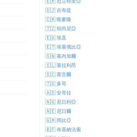
🇪🇷 厄立特里亞
🇩🇯 吉布提
🇨🇲 喀麥隆
🇹🇿 坦尚尼亞
🇪🇬 埃及
🇪🇹 埃塞俄比亞
🇸🇳 塞內加爾
🇸🇱 塞拉利昂
🇸🇨 塞舌爾
🇹🇬 多哥
🇦🇴 安哥拉
🇳🇬 尼日利亞
🇳🇪 尼日爾
🇬🇲 岡比亞
🇧🇫 布基納法索