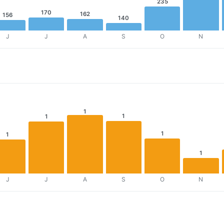
235
170
162
156
140
J
J
A
S
O
N
1
1
1
1
1
1
J
J
A
S
O
N