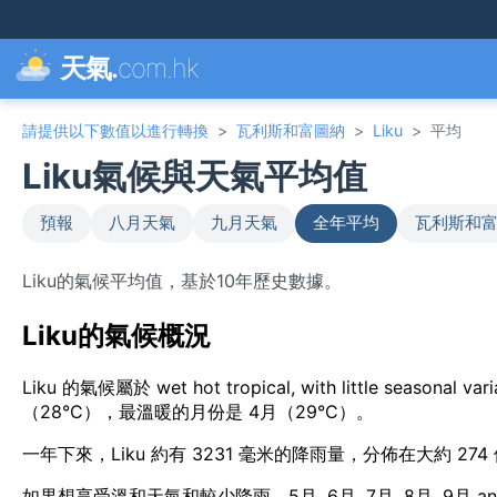
天氣.
com.hk
請提供以下數值以進行轉換
>
瓦利斯和富圖納
>
Liku
>
平均
Liku氣候與天氣平均值
預報
八月天氣
九月天氣
全年平均
瓦利斯和富
Liku的氣候平均值，基於10年歷史數據。
Liku的氣候概況
Liku 的氣候屬於 wet hot tropical, with little se
（28°C），最溫暖的月份是 4月（29°C）。
一年下來，Liku 約有 3231 毫米的降雨量，分佈在大約 274
如果想享受溫和天氣和較少降雨，5月, 6月, 7月, 8月, 9月 an