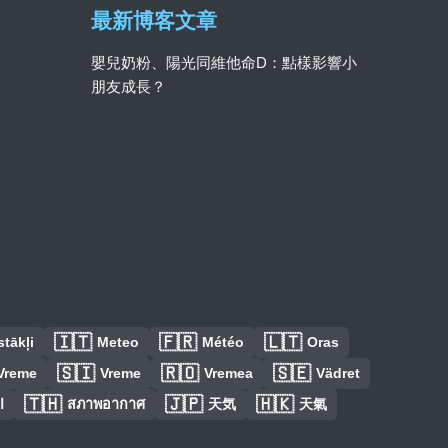
最新博客文章
嬰兒奶粉、陽光同維他命D：點樣影響小
朋友成長？
🇮🇹
🇫🇷
🇱🇹
tākļi
Meteo
Météo
Oras
🇸🇮
🇷🇴
🇸🇪
Vreme
Vreme
Vremea
Vädret
🇹🇭
🇯🇵
🇭🇰
ا
สภาพอากาศ
天気
天氣