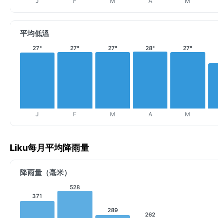
J
F
M
A
M
平均低溫
27°
27°
27°
28°
27°
J
F
M
A
M
Liku每月平均降雨量
降雨量（毫米）
528
371
289
262