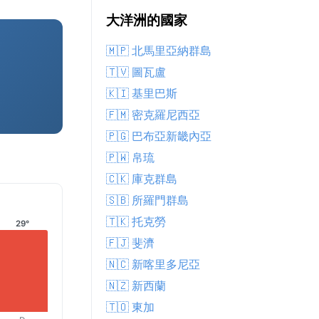
大洋洲的國家
🇲🇵 北馬里亞納群島
🇹🇻 圖瓦盧
🇰🇮 基里巴斯
🇫🇲 密克羅尼西亞
🇵🇬 巴布亞新畿內亞
🇵🇼 帛琉
🇨🇰 庫克群島
🇸🇧 所羅門群島
🇹🇰 托克勞
29°
🇫🇯 斐濟
🇳🇨 新喀里多尼亞
🇳🇿 新西蘭
🇹🇴 東加