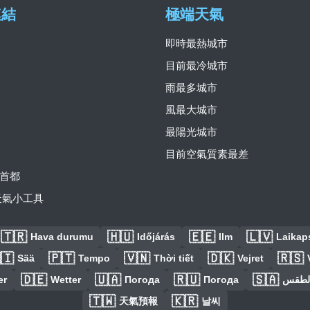
連結
極端天氣
即時最熱城市
目前最冷城市
雨最多城市
風最大城市
最陽光城市
目前空氣質素最差
首都
費天氣小工具
🇹🇷
🇭🇺
🇪🇪
🇱🇻
Hava durumu
Időjárás
Ilm
Laikaps
🇮
🇵🇹
🇻🇳
🇩🇰
🇷🇸
Sää
Tempo
Thời tiết
Vejret
🇩🇪
🇺🇦
🇷🇺
🇸🇦
er
Wetter
Погода
Погода
الطق
🇹🇼
🇰🇷
天氣預報
날씨