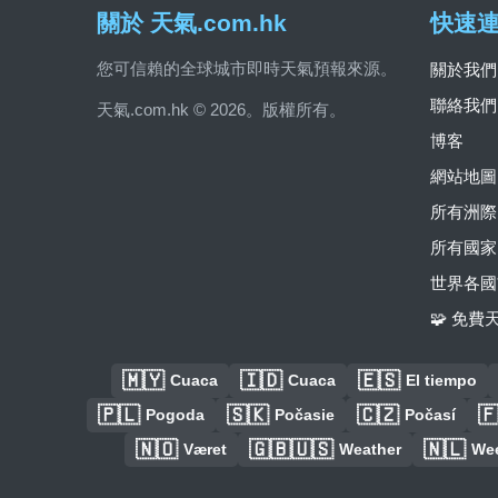
關於 天氣.com.hk
快速
您可信賴的全球城市即時天氣預報來源。
關於我們
聯絡我們
天氣.com.hk © 2026。版權所有。
博客
網站地圖
所有洲際
所有國家
世界各國
🧩 免
🇲🇾
🇮🇩
🇪🇸
Cuaca
Cuaca
El tiempo
🇵🇱
🇸🇰
🇨🇿

Pogoda
Počasie
Počasí
🇳🇴
🇬🇧🇺🇸
🇳🇱
Været
Weather
We