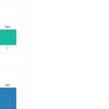
75%
D
30°