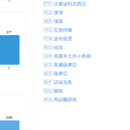
D
🇵🇫 法屬波利尼西亞
🇦🇺 澳洲
🇳🇷 瑙魯
🇻🇺 瓦努阿圖
27°
🇵🇳 皮特凱恩
🇳🇺 紐埃
🇺🇲 美國本土外小島嶼
🇦🇸 美屬薩摩亞
D
🇼🇸 薩摩亞
🇳🇫 諾福克島
🇬🇺 關島
🇲🇭 馬紹爾群島
368