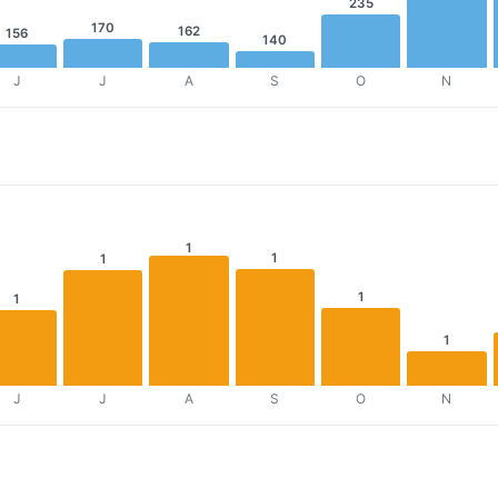
235
170
162
156
140
J
J
A
S
O
N
1
1
1
1
1
1
J
J
A
S
O
N