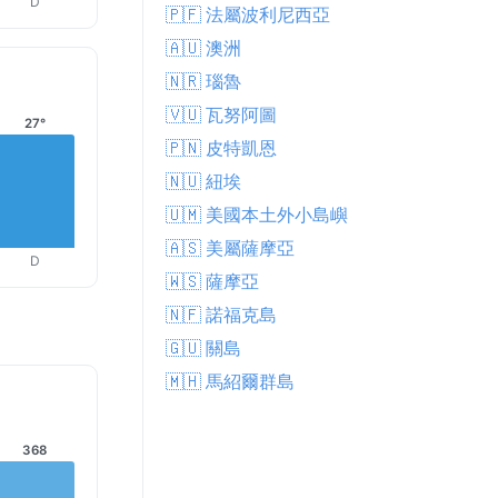
D
🇵🇫 法屬波利尼西亞
🇦🇺 澳洲
🇳🇷 瑙魯
🇻🇺 瓦努阿圖
27°
🇵🇳 皮特凱恩
🇳🇺 紐埃
🇺🇲 美國本土外小島嶼
🇦🇸 美屬薩摩亞
D
🇼🇸 薩摩亞
🇳🇫 諾福克島
🇬🇺 關島
🇲🇭 馬紹爾群島
368