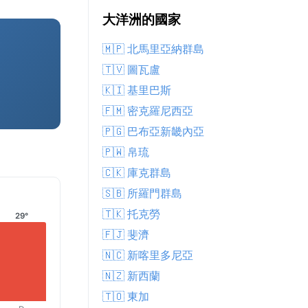
大洋洲的國家
🇲🇵 北馬里亞納群島
🇹🇻 圖瓦盧
🇰🇮 基里巴斯
🇫🇲 密克羅尼西亞
🇵🇬 巴布亞新畿內亞
🇵🇼 帛琉
🇨🇰 庫克群島
🇸🇧 所羅門群島
🇹🇰 托克勞
29°
🇫🇯 斐濟
🇳🇨 新喀里多尼亞
🇳🇿 新西蘭
🇹🇴 東加