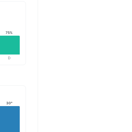
75%
D
30°