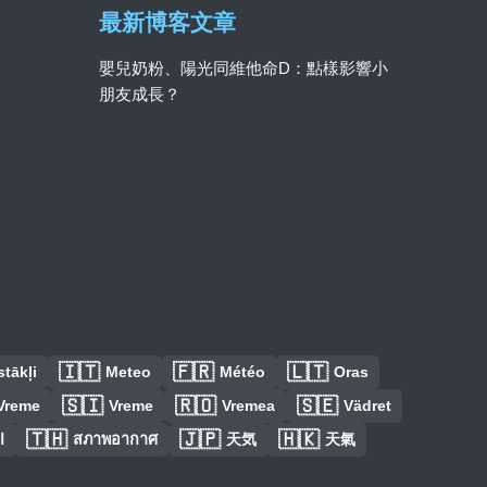
最新博客文章
嬰兒奶粉、陽光同維他命D：點樣影響小
朋友成長？
🇮🇹
🇫🇷
🇱🇹
tākļi
Meteo
Météo
Oras
🇸🇮
🇷🇴
🇸🇪
Vreme
Vreme
Vremea
Vädret
🇹🇭
🇯🇵
🇭🇰
ا
สภาพอากาศ
天気
天氣