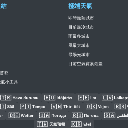
連結
極端天氣
即時最熱城市
目前最冷城市
雨最多城市
風最大城市
最陽光城市
目前空氣質素最差
首都
費天氣小工具
🇹🇷
🇭🇺
🇪🇪
🇱🇻
Hava durumu
Időjárás
Ilm
Laikaps
🇮
🇵🇹
🇻🇳
🇩🇰
🇷🇸
Sää
Tempo
Thời tiết
Vejret
🇩🇪
🇺🇦
🇷🇺
🇸🇦
er
Wetter
Погода
Погода
الطق
🇹🇼
🇰🇷
天氣預報
날씨