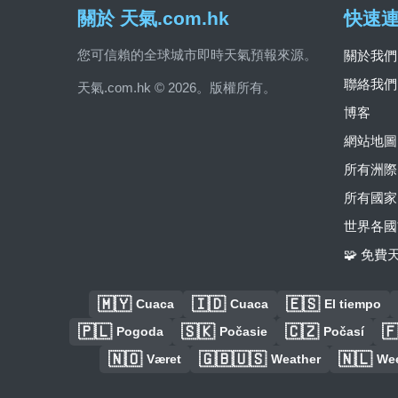
關於 天氣.com.hk
快速
您可信賴的全球城市即時天氣預報來源。
關於我們
聯絡我們
天氣.com.hk © 2026。版權所有。
博客
網站地圖
所有洲際
所有國家
世界各國
🧩 免
🇲🇾
🇮🇩
🇪🇸
Cuaca
Cuaca
El tiempo
🇵🇱
🇸🇰
🇨🇿

Pogoda
Počasie
Počasí
🇳🇴
🇬🇧🇺🇸
🇳🇱
Været
Weather
We