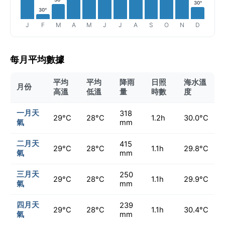
30°
30°
J
F
M
A
M
J
J
A
S
O
N
D
每月平均數據
平均
平均
降雨
日照
海水溫
月份
高溫
低溫
量
時數
度
一月天
318
29°C
28°C
1.2h
30.0°C
氣
mm
二月天
415
29°C
28°C
1.1h
29.8°C
氣
mm
三月天
250
29°C
28°C
1.1h
29.9°C
氣
mm
四月天
239
29°C
28°C
1.1h
30.4°C
氣
mm