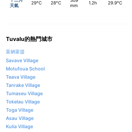
309
29°C
28°C
1.2h
29.9°C
天氣
mm
Tuvalu的熱門城市
富納富提
Savave Village
Motufoua School
Teava Village
Tanrake Village
Tumaseu Village
Tokelau Village
Toga Village
Asau Village
Kulia Village