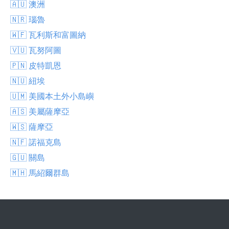
🇦🇺 澳洲
🇳🇷 瑙魯
🇼🇫 瓦利斯和富圖納
🇻🇺 瓦努阿圖
🇵🇳 皮特凱恩
🇳🇺 紐埃
🇺🇲 美國本土外小島嶼
🇦🇸 美屬薩摩亞
🇼🇸 薩摩亞
🇳🇫 諾福克島
🇬🇺 關島
🇲🇭 馬紹爾群島