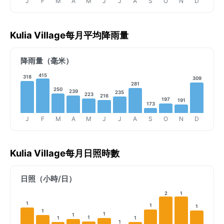
J
F
M
A
M
J
J
A
S
O
N
D
Kulia Village每月平均降雨量
降雨量（毫米）
415
318
309
281
250
239
235
223
216
197
191
173
J
F
M
A
M
J
J
A
S
O
N
D
Kulia Village每月日照時數
日照（小時/日）
2
1
1
1
1
1
1
1
1
1
1
1