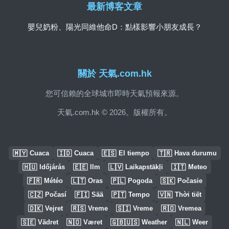
最新博客文章
嬰兒奶粉、陽光同維他命D：點樣影響小朋友成長？
關於 天氣.com.hk
您可信賴的全球城市即時天氣預報來源。
天氣.com.hk © 2026。版權所有。
🇲🇾
🇮🇩
🇪🇸
🇹🇷
Cuaca
Cuaca
El tiempo
Hava durumu
🇭🇺
🇪🇪
🇱🇻
🇮🇹
Időjárás
Ilm
Laikapstākļi
Meteo
🇫🇷
🇱🇹
🇵🇱
🇸🇰
Météo
Oras
Pogoda
Počasie
🇨🇿
🇫🇮
🇵🇹
🇻🇳
Počasí
Sää
Tempo
Thời tiết
🇩🇰
🇷🇸
🇸🇮
🇷🇴
Vejret
Vreme
Vreme
Vremea
🇸🇪
🇳🇴
🇬🇧🇺🇸
🇳🇱
Vädret
Været
Weather
Weer