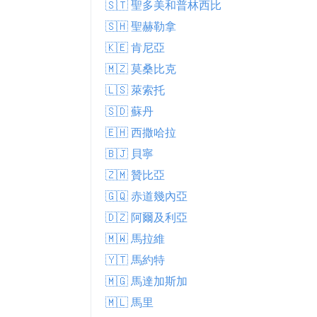
🇸🇹 聖多美和普林西比
🇸🇭 聖赫勒拿
🇰🇪 肯尼亞
🇲🇿 莫桑比克
🇱🇸 萊索托
🇸🇩 蘇丹
🇪🇭 西撒哈拉
🇧🇯 貝寧
🇿🇲 贊比亞
🇬🇶 赤道幾內亞
🇩🇿 阿爾及利亞
🇲🇼 馬拉維
🇾🇹 馬約特
🇲🇬 馬達加斯加
🇲🇱 馬里