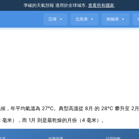
準確的天氣預報
適用於全球城市
.
查看所有國家
.
亞洲
北美洲
南極洲
▼
▼
▼
 swings 氣候，年平均氣溫為 27°C。典型高溫從 8月 的 28°C 攀升至 2
1 毫米），而 1月 則是最乾燥的月份（4 毫米）。
低溫
年降雨量
日照時數