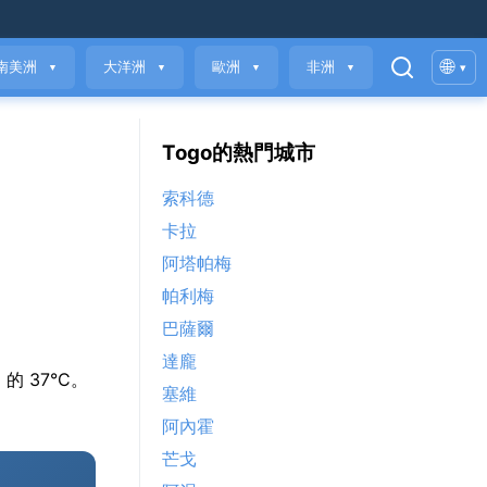
🌐
南美洲
大洋洲
歐洲
非洲
▾
▼
▼
▼
▼
Togo的熱門城市
索科德
卡拉
阿塔帕梅
帕利梅
巴薩爾
達龐
月 的 37°C。
塞維
阿內霍
芒戈