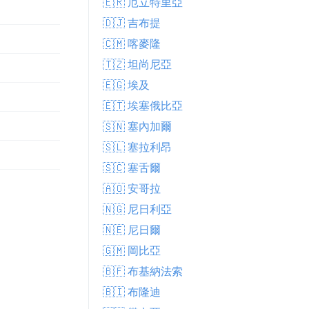
🇪🇷 厄立特里亞
🇩🇯 吉布提
🇨🇲 喀麥隆
🇹🇿 坦尚尼亞
🇪🇬 埃及
🇪🇹 埃塞俄比亞
🇸🇳 塞內加爾
🇸🇱 塞拉利昂
🇸🇨 塞舌爾
🇦🇴 安哥拉
🇳🇬 尼日利亞
🇳🇪 尼日爾
🇬🇲 岡比亞
🇧🇫 布基納法索
🇧🇮 布隆迪