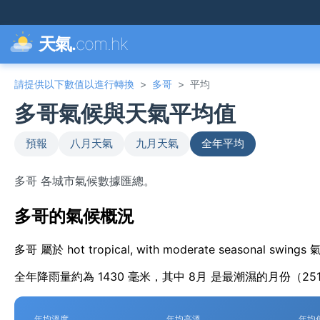
天氣.
com.hk
請提供以下數值以進行轉換
>
多哥
>
平均
多哥氣候與天氣平均值
預報
八月天氣
九月天氣
全年平均
多哥 各城市氣候數據匯總。
多哥的氣候概況
多哥 屬於 hot tropical, with moderate seasonal
全年降雨量約為 1430 毫米，其中 8月 是最潮濕的月份（25
年均溫度
年均高溫
年均