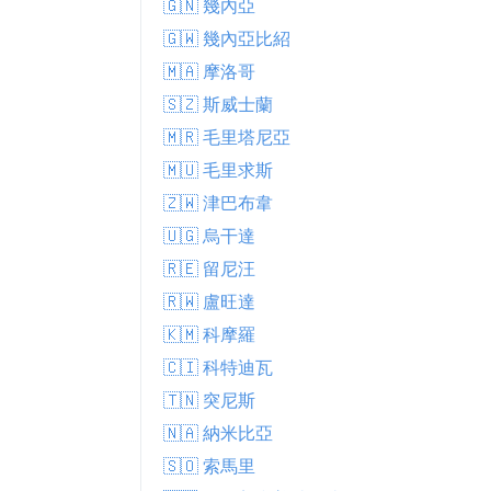
🇬🇳 幾內亞
🇬🇼 幾內亞比紹
🇲🇦 摩洛哥
🇸🇿 斯威士蘭
🇲🇷 毛里塔尼亞
🇲🇺 毛里求斯
🇿🇼 津巴布韋
🇺🇬 烏干達
🇷🇪 留尼汪
🇷🇼 盧旺達
🇰🇲 科摩羅
🇨🇮 科特迪瓦
🇹🇳 突尼斯
🇳🇦 納米比亞
🇸🇴 索馬里