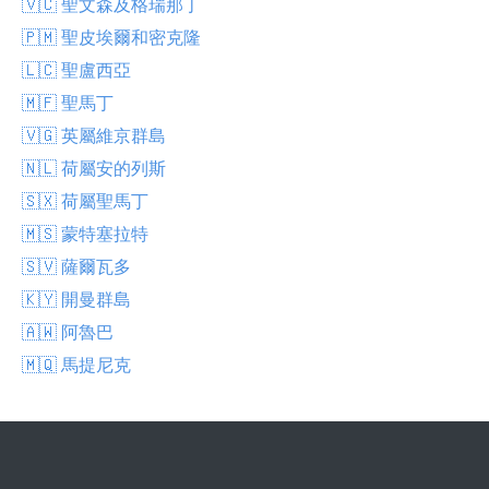
🇻🇨 聖文森及格瑞那丁
🇵🇲 聖皮埃爾和密克隆
🇱🇨 聖盧西亞
🇲🇫 聖馬丁
🇻🇬 英屬維京群島
🇳🇱 荷屬安的列斯
🇸🇽 荷屬聖馬丁
🇲🇸 蒙特塞拉特
🇸🇻 薩爾瓦多
🇰🇾 開曼群島
🇦🇼 阿魯巴
🇲🇶 馬提尼克