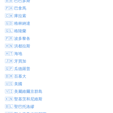
🇧🇧 巴巴多斯
🇵🇦 巴拿馬
🇨🇼 庫拉索
🇬🇩 格林納達
🇬🇱 格陵蘭
🇵🇷 波多黎各
🇭🇳 洪都拉斯
🇭🇹 海地
🇯🇲 牙買加
🇬🇵 瓜德羅普
🇧🇲 百慕大
🇺🇸 美國
🇻🇮 美屬維爾京群島
🇰🇳 聖基茨和尼維斯
🇧🇱 聖巴托洛繆