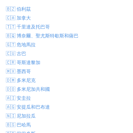
🇧🇿 伯利茲
🇨🇦 加拿大
🇹🇹 千里達及托巴哥
🇧🇶 博奈爾、聖尤斯特歇斯和薩巴
🇬🇹 危地馬拉
🇨🇺 古巴
🇨🇷 哥斯達黎加
🇲🇽 墨西哥
🇩🇲 多米尼克
🇩🇴 多米尼加共和國
🇦🇮 安圭拉
🇦🇬 安提瓜和巴布達
🇳🇮 尼加拉瓜
🇧🇸 巴哈馬