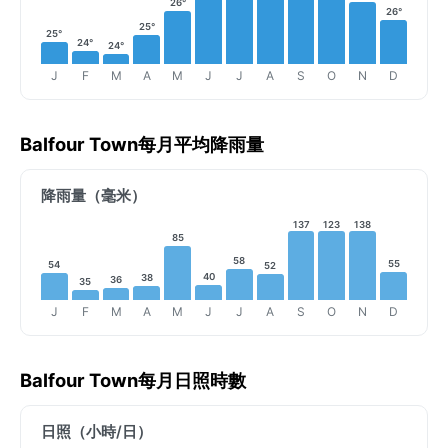
26°
26°
25°
25°
24°
24°
J
F
M
A
M
J
J
A
S
O
N
D
Balfour Town每月平均降雨量
降雨量（毫米）
137
123
138
85
58
55
54
52
40
38
36
35
J
F
M
A
M
J
J
A
S
O
N
D
Balfour Town每月日照時數
日照（小時/日）