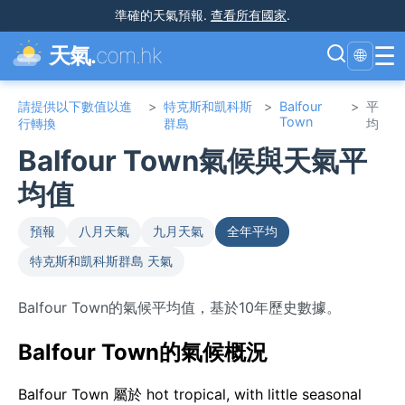
準確的天氣預報
.
查看所有國家
.
☰
天氣.
com.hk
🌐
請提供以下數值以進
>
特克斯和凱科斯
>
Balfour
>
平
Town
行轉換
群島
均
Balfour Town氣候與天氣平
均值
預報
八月天氣
九月天氣
全年平均
特克斯和凱科斯群島 天氣
Balfour Town的氣候平均值，基於10年歷史數據。
Balfour Town的氣候概況
Balfour Town 屬於 hot tropical, with little seasonal