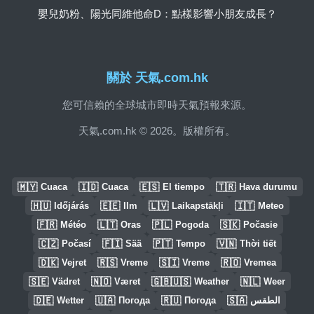
嬰兒奶粉、陽光同維他命D：點樣影響小朋友成長？
關於 天氣.com.hk
您可信賴的全球城市即時天氣預報來源。
天氣.com.hk © 2026。版權所有。
🇲🇾
🇮🇩
🇪🇸
🇹🇷
Cuaca
Cuaca
El tiempo
Hava durumu
🇭🇺
🇪🇪
🇱🇻
🇮🇹
Időjárás
Ilm
Laikapstākļi
Meteo
🇫🇷
🇱🇹
🇵🇱
🇸🇰
Météo
Oras
Pogoda
Počasie
🇨🇿
🇫🇮
🇵🇹
🇻🇳
Počasí
Sää
Tempo
Thời tiết
🇩🇰
🇷🇸
🇸🇮
🇷🇴
Vejret
Vreme
Vreme
Vremea
🇸🇪
🇳🇴
🇬🇧🇺🇸
🇳🇱
Vädret
Været
Weather
Weer
🇩🇪
🇺🇦
🇷🇺
🇸🇦
Wetter
Погода
Погода
الطقس