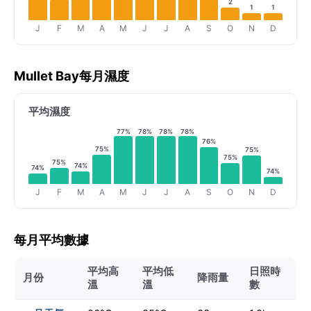
2
1
1
J
F
M
A
M
J
J
A
S
O
N
D
Mullet Bay每月濕度
平均濕度
77%
78%
78%
78%
76%
75%
75%
75%
75%
74%
74%
74%
J
F
M
A
M
J
J
A
S
O
N
D
每月平均數據
平均高
平均低
日照時
月份
降雨量
溫
溫
數