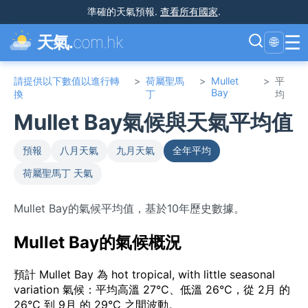
準確的天氣預報
.
查看所有國家
.
☰
天氣.
com.hk
🌐
請提供以下數值以進行轉
>
荷屬聖馬
>
Mullet
>
平
Bay
換
丁
均
Mullet Bay氣候與天氣平均值
預報
八月天氣
九月天氣
全年平均
荷屬聖馬丁 天氣
Mullet Bay的氣候平均值，基於10年歷史數據。
Mullet Bay的氣候概況
預計 Mullet Bay 為 hot tropical, with little seasonal
variation 氣候：平均高溫 27°C、低溫 26°C，從 2月 的
26°C 到 9月 的 29°C 之間波動。