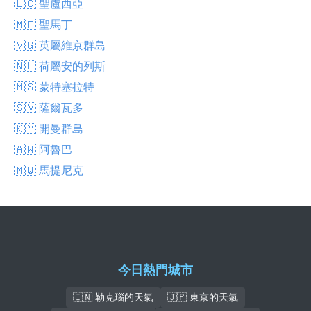
🇱🇨 聖盧西亞
🇲🇫 聖馬丁
🇻🇬 英屬維京群島
🇳🇱 荷屬安的列斯
🇲🇸 蒙特塞拉特
🇸🇻 薩爾瓦多
🇰🇾 開曼群島
🇦🇼 阿魯巴
🇲🇶 馬提尼克
今日熱門城市
🇮🇳 勒克瑙的天氣
🇯🇵 東京的天氣