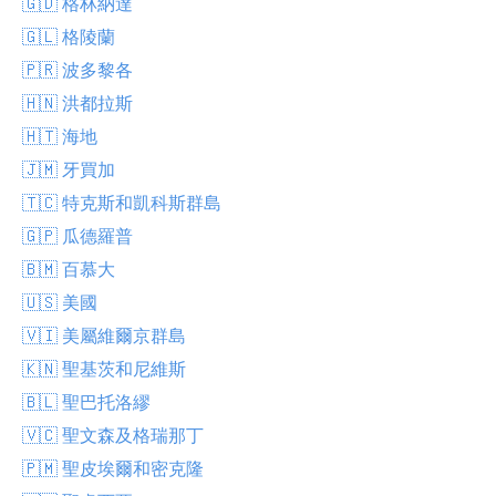
🇬🇩 格林納達
🇬🇱 格陵蘭
🇵🇷 波多黎各
🇭🇳 洪都拉斯
🇭🇹 海地
🇯🇲 牙買加
🇹🇨 特克斯和凱科斯群島
🇬🇵 瓜德羅普
🇧🇲 百慕大
🇺🇸 美國
🇻🇮 美屬維爾京群島
🇰🇳 聖基茨和尼維斯
🇧🇱 聖巴托洛繆
🇻🇨 聖文森及格瑞那丁
🇵🇲 聖皮埃爾和密克隆