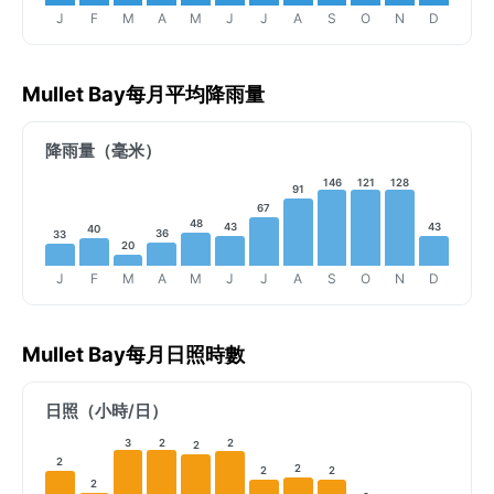
J
F
M
A
M
J
J
A
S
O
N
D
Mullet Bay每月平均降雨量
降雨量（毫米）
146
121
128
91
67
48
43
43
40
36
33
20
J
F
M
A
M
J
J
A
S
O
N
D
Mullet Bay每月日照時數
日照（小時/日）
3
2
2
2
2
2
2
2
2