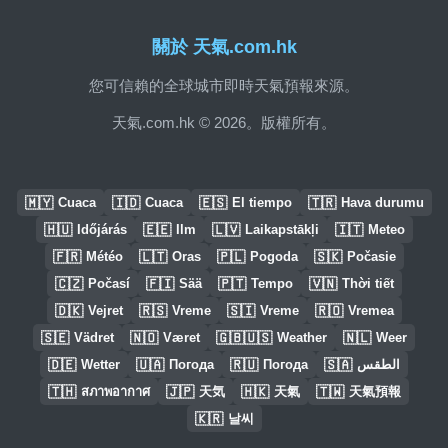
關於 天氣.com.hk
您可信賴的全球城市即時天氣預報來源。
天氣.com.hk © 2026。版權所有。
🇲🇾
🇮🇩
🇪🇸
🇹🇷
Cuaca
Cuaca
El tiempo
Hava durumu
🇭🇺
🇪🇪
🇱🇻
🇮🇹
Időjárás
Ilm
Laikapstākļi
Meteo
🇫🇷
🇱🇹
🇵🇱
🇸🇰
Météo
Oras
Pogoda
Počasie
🇨🇿
🇫🇮
🇵🇹
🇻🇳
Počasí
Sää
Tempo
Thời tiết
🇩🇰
🇷🇸
🇸🇮
🇷🇴
Vejret
Vreme
Vreme
Vremea
🇸🇪
🇳🇴
🇬🇧🇺🇸
🇳🇱
Vädret
Været
Weather
Weer
🇩🇪
🇺🇦
🇷🇺
🇸🇦
Wetter
Погода
Погода
الطقس
🇹🇭
🇯🇵
🇭🇰
🇹🇼
สภาพอากาศ
天気
天氣
天氣預報
🇰🇷
날씨