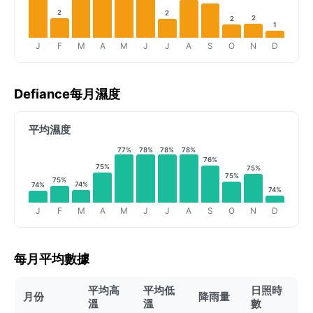
2
2
2
2
1
J
F
M
A
M
J
J
A
S
O
N
D
Defiance每月濕度
平均濕度
77%
78%
78%
78%
76%
75%
75%
75%
75%
74%
74%
74%
J
F
M
A
M
J
J
A
S
O
N
D
每月平均數據
平均高
平均低
日照時
月份
降雨量
溫
溫
數