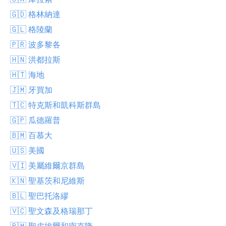
🇬🇩 格林納達
🇬🇱 格陵蘭
🇵🇷 波多黎各
🇭🇳 洪都拉斯
🇭🇹 海地
🇯🇲 牙買加
🇹🇨 特克斯和凱科斯群島
🇬🇵 瓜德羅普
🇧🇲 百慕大
🇺🇸 美國
🇻🇮 美屬維爾京群島
🇰🇳 聖基茨和尼維斯
🇧🇱 聖巴托洛繆
🇻🇨 聖文森及格瑞那丁
🇵🇲 聖皮埃爾和密克隆