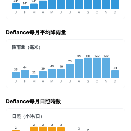
24°
24°
24°
J
F
M
A
M
J
J
A
S
O
N
D
Defiance每月平均降雨量
降雨量（毫米）
141
120
139
95
73
49
49
44
44
39
35
22
J
F
M
A
M
J
J
A
S
O
N
D
Defiance每月日照時數
日照（小時/日）
2
2
2
2
2
2
2