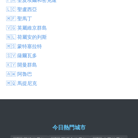
🇱🇨 聖盧西亞
🇲🇫 聖馬丁
🇻🇬 英屬維京群島
🇳🇱 荷屬安的列斯
🇲🇸 蒙特塞拉特
🇸🇻 薩爾瓦多
🇰🇾 開曼群島
🇦🇼 阿魯巴
🇲🇶 馬提尼克
今日熱門城市