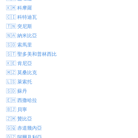
🇰🇲 科摩羅
🇨🇮 科特迪瓦
🇹🇳 突尼斯
🇳🇦 納米比亞
🇸🇴 索馬里
🇸🇹 聖多美和普林西比
🇰🇪 肯尼亞
🇲🇿 莫桑比克
🇱🇸 萊索托
🇸🇩 蘇丹
🇪🇭 西撒哈拉
🇧🇯 貝寧
🇿🇲 贊比亞
🇬🇶 赤道幾內亞
🇩🇿 阿爾及利亞