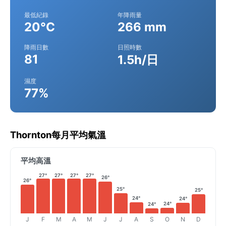
最低紀錄
年降雨量
20°C
266 mm
降雨日數
日照時數
81
1.5h/日
濕度
77%
Thornton每月平均氣溫
平均高溫
27°
27°
27°
27°
26°
26°
25°
25°
24°
24°
24°
24°
J
F
M
A
M
J
J
A
S
O
N
D