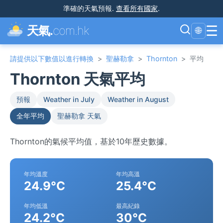
準確的天氣預報
.
查看所有國家
.
☰
天氣.
com.hk
🌐
請提供以下數值以進行轉換
>
聖赫勒拿
>
Thornton
>
平均
Thornton 天氣平均
預報
Weather in July
Weather in August
全年平均
聖赫勒拿 天氣
Thornton的氣候平均值，基於10年歷史數據。
年均溫度
年均高溫
24.9°C
25.4°C
年均低溫
最高紀錄
24.2°C
30°C