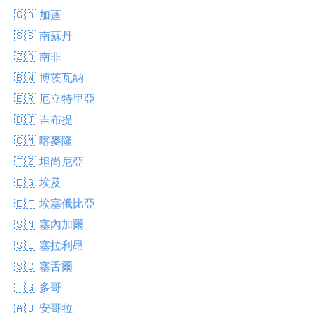
🇬🇦 加蓬
🇸🇸 南蘇丹
🇿🇦 南非
🇧🇼 博茨瓦納
🇪🇷 厄立特里亞
🇩🇯 吉布提
🇨🇲 喀麥隆
🇹🇿 坦尚尼亞
🇪🇬 埃及
🇪🇹 埃塞俄比亞
🇸🇳 塞內加爾
🇸🇱 塞拉利昂
🇸🇨 塞舌爾
🇹🇬 多哥
🇦🇴 安哥拉