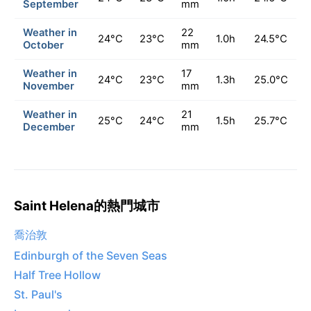
September
mm
Weather in
22
24°C
23°C
1.0h
24.5°C
October
mm
Weather in
17
24°C
23°C
1.3h
25.0°C
November
mm
Weather in
21
25°C
24°C
1.5h
25.7°C
December
mm
Saint Helena的熱門城市
喬治敦
Edinburgh of the Seven Seas
Half Tree Hollow
St. Paul's