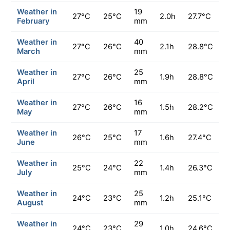
Weather in
19
27°C
25°C
2.0h
27.7°C
February
mm
Weather in
40
27°C
26°C
2.1h
28.8°C
March
mm
Weather in
25
27°C
26°C
1.9h
28.8°C
April
mm
Weather in
16
27°C
26°C
1.5h
28.2°C
May
mm
Weather in
17
26°C
25°C
1.6h
27.4°C
June
mm
Weather in
22
25°C
24°C
1.4h
26.3°C
July
mm
Weather in
25
24°C
23°C
1.2h
25.1°C
August
mm
Weather in
29
24°C
23°C
1.0h
24.6°C