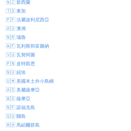
🇳🇿 新西蘭
🇹🇴 東加
🇵🇫 法屬波利尼西亞
🇦🇺 澳洲
🇳🇷 瑙魯
🇼🇫 瓦利斯和富圖納
🇻🇺 瓦努阿圖
🇵🇳 皮特凱恩
🇳🇺 紐埃
🇺🇲 美國本土外小島嶼
🇦🇸 美屬薩摩亞
🇼🇸 薩摩亞
🇳🇫 諾福克島
🇬🇺 關島
🇲🇭 馬紹爾群島