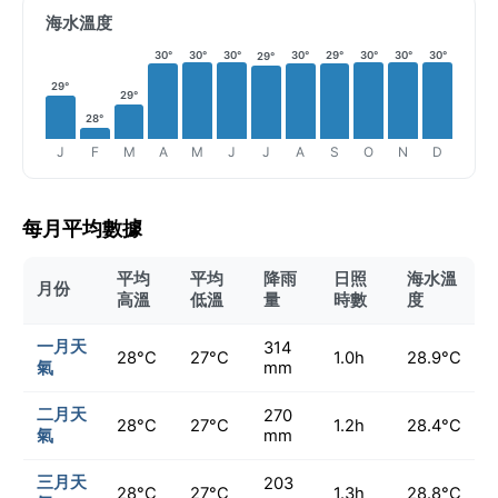
海水溫度
30°
30°
30°
30°
29°
30°
30°
30°
29°
29°
29°
28°
J
F
M
A
M
J
J
A
S
O
N
D
每月平均數據
平均
平均
降雨
日照
海水溫
月份
高溫
低溫
量
時數
度
一月天
314
28°C
27°C
1.0h
28.9°C
氣
mm
二月天
270
28°C
27°C
1.2h
28.4°C
氣
mm
三月天
203
28°C
27°C
1.3h
28.8°C