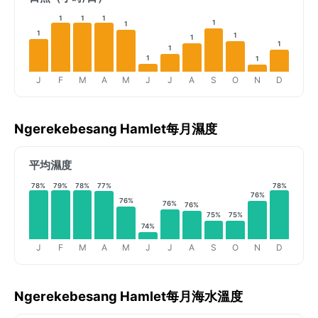
1
1
1
1
1
1
1
1
1
1
1
1
J
F
M
A
M
J
J
A
S
O
N
D
Ngerekebesang Hamlet每月濕度
平均濕度
78%
79%
78%
77%
78%
76%
76%
76%
76%
75%
75%
74%
J
F
M
A
M
J
J
A
S
O
N
D
Ngerekebesang Hamlet每月海水溫度