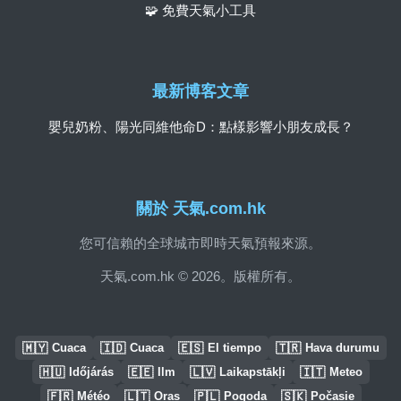
🧩 免費天氣小工具
最新博客文章
嬰兒奶粉、陽光同維他命D：點樣影響小朋友成長？
關於 天氣.com.hk
您可信賴的全球城市即時天氣預報來源。
天氣.com.hk © 2026。版權所有。
🇲🇾
🇮🇩
🇪🇸
🇹🇷
Cuaca
Cuaca
El tiempo
Hava durumu
🇭🇺
🇪🇪
🇱🇻
🇮🇹
Időjárás
Ilm
Laikapstākļi
Meteo
🇫🇷
🇱🇹
🇵🇱
🇸🇰
Météo
Oras
Pogoda
Počasie