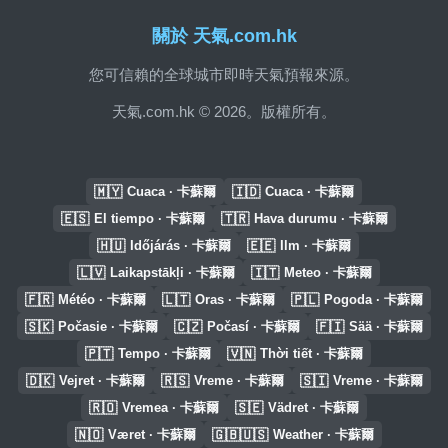
關於 天氣.com.hk
您可信賴的全球城市即時天氣預報來源。
天氣.com.hk © 2026。版權所有。
🇲🇾
🇮🇩
Cuaca · 卡蘇爾
Cuaca · 卡蘇爾
🇪🇸
🇹🇷
El tiempo · 卡蘇爾
Hava durumu · 卡蘇爾
🇭🇺
🇪🇪
Időjárás · 卡蘇爾
Ilm · 卡蘇爾
🇱🇻
🇮🇹
Laikapstākļi · 卡蘇爾
Meteo · 卡蘇爾
🇫🇷
🇱🇹
🇵🇱
Météo · 卡蘇爾
Oras · 卡蘇爾
Pogoda · 卡蘇爾
🇸🇰
🇨🇿
🇫🇮
Počasie · 卡蘇爾
Počasí · 卡蘇爾
Sää · 卡蘇爾
🇵🇹
🇻🇳
Tempo · 卡蘇爾
Thời tiết · 卡蘇爾
🇩🇰
🇷🇸
🇸🇮
Vejret · 卡蘇爾
Vreme · 卡蘇爾
Vreme · 卡蘇爾
🇷🇴
🇸🇪
Vremea · 卡蘇爾
Vädret · 卡蘇爾
🇳🇴
🇬🇧🇺🇸
Været · 卡蘇爾
Weather · 卡蘇爾