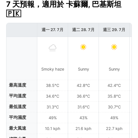
7 天預報，適用於 卡蘇爾, 巴基斯坦
🇵🇰
週一 27. 7月
週二 28. 7月
週三 29. 7月
週
Smoky haze
Sunny
Sunny
Pa
最高溫度
38.5°C
42.8°C
42.4°C
平均溫度
34.6°C
36.6°C
35.8°C
最低溫度
31.3°C
31.6°C
30.7°C
平均濕度
49%
43%
49%
最大風速
10.1 kph
21.6 kph
22.7 kph