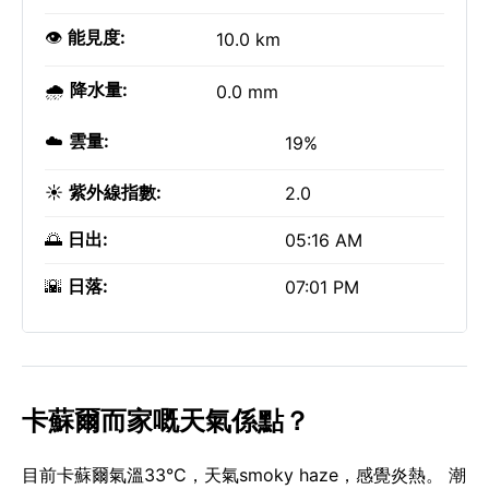
👁️
能見度:
10.0 km
🌧️
降水量:
0.0 mm
☁️
雲量:
19%
☀️
紫外線指數:
2.0
🌅
日出:
05:16 AM
🌇
日落:
07:01 PM
卡蘇爾而家嘅天氣係點？
目前卡蘇爾氣溫33°C，天氣smoky haze，感覺炎熱。 潮