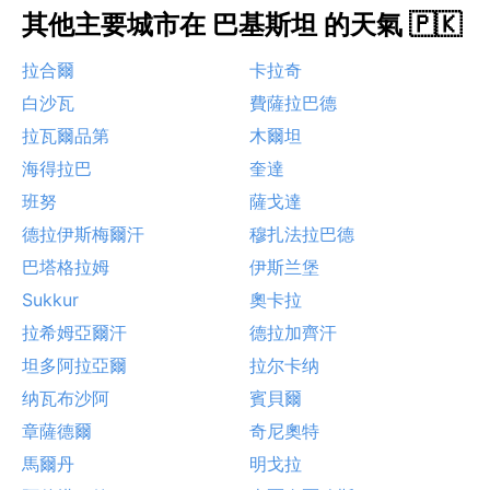
其他主要城市在 巴基斯坦 的天氣 🇵🇰
拉合爾
卡拉奇
白沙瓦
費薩拉巴德
拉瓦爾品第
木爾坦
海得拉巴
奎達
班努
薩戈達
德拉伊斯梅爾汗
穆扎法拉巴德
巴塔格拉姆
伊斯兰堡
Sukkur
奧卡拉
拉希姆亞爾汗
德拉加齊汗
坦多阿拉亞爾
拉尔卡纳
纳瓦布沙阿
賓貝爾
章薩德爾
奇尼奧特
馬爾丹
明戈拉