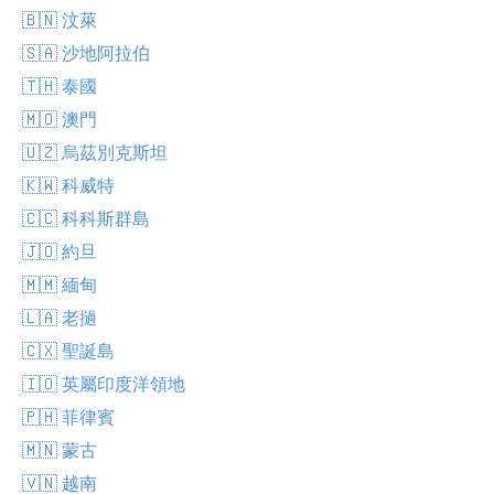
🇧🇳 汶萊
🇸🇦 沙地阿拉伯
🇹🇭 泰國
🇲🇴 澳門
🇺🇿 烏茲別克斯坦
🇰🇼 科威特
🇨🇨 科科斯群島
🇯🇴 約旦
🇲🇲 緬甸
🇱🇦 老撾
🇨🇽 聖誕島
🇮🇴 英屬印度洋領地
🇵🇭 菲律賓
🇲🇳 蒙古
🇻🇳 越南