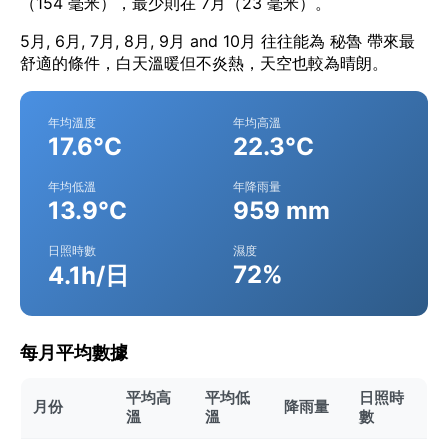
（154 毫米），最少則在 7月（23 毫米）。
5月, 6月, 7月, 8月, 9月 and 10月 往往能為 秘魯 帶來最
舒適的條件，白天溫暖但不炎熱，天空也較為晴朗。
年均溫度
年均高溫
17.6°C
22.3°C
年均低溫
年降雨量
13.9°C
959 mm
日照時數
濕度
72%
4.1h/日
每月平均數據
平均高
平均低
日照時
月份
降雨量
溫
溫
數