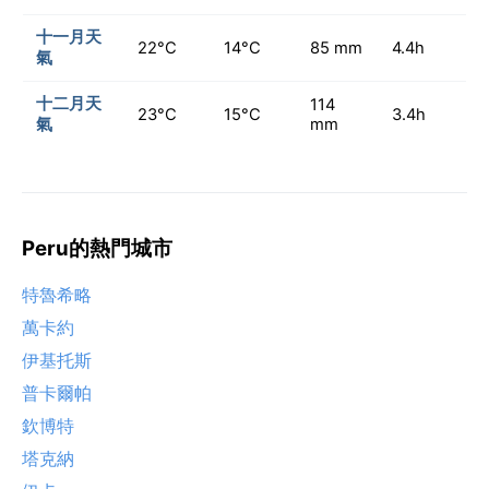
十一月天
22°C
14°C
85 mm
4.4h
氣
十二月天
114
23°C
15°C
3.4h
氣
mm
Peru的熱門城市
特魯希略
萬卡約
伊基托斯
普卡爾帕
欽博特
塔克納